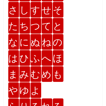
さ
し
す
せ
そ
た
ち
つ
て
と
な
に
ぬ
ね
の
は
ひ
ふ
へ
ほ
ま
み
む
め
も
や
ゆ
よ