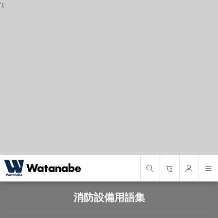
');
P
S
S
消防設備用語集