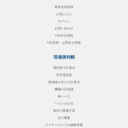
新規会員登録
お気に入り
ログイン
お問い合わせ
FAX注文用紙
FAX見積・お問合せ用紙
現場便利帳
電圧降下計算式
許容電流表
接地線の太さの計算式
機械の豆知識
銅ベース
ヘロンの公式
樹木の重量計算
石の重量
ワイヤーロープの破断荷重