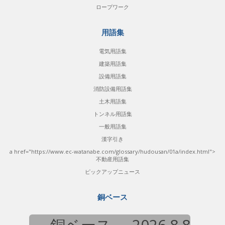
ロープワーク
用語集
電気用語集
建築用語集
設備用語集
消防設備用語集
土木用語集
トンネル用語集
一般用語集
漢字引き
a href="https://www.ec-watanabe.com/glossary/hudousan/01a/index.html">
不動産用語集
ピックアップニュース
銅ベース
銅ベース
2026.8.8