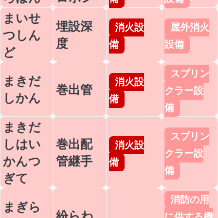
まいせ
埋設深
消火設
屋外消火
つしん
度
備
設備
ど
スプリン
まきだ
消火設
巻出管
クラー設
しかん
備
備
まきだ
スプリン
しはい
巻出配
消火設
クラー設
かんつ
管継手
備
備
ぎて
消防の用
まぎら
紛らわ
に供する機