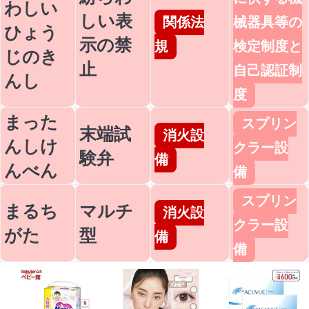
わしい
しい表
関係法
械器具等の
ひょう
示の禁
規
検定制度と
じのき
止
自己認証制
んし
度
まった
スプリン
末端試
消火設
んしけ
クラー設
験弁
備
んべん
備
スプリン
まるち
マルチ
消火設
クラー設
がた
型
備
備