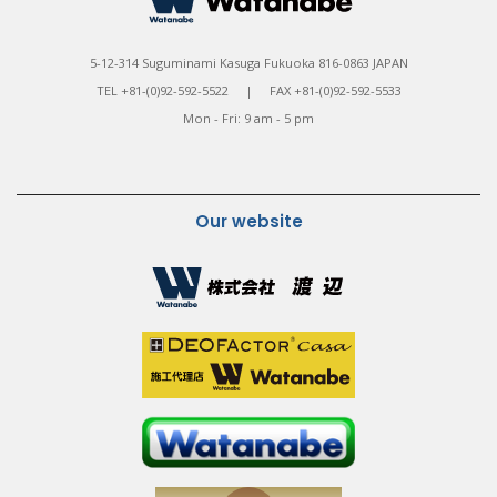
5-12-314 Suguminami Kasuga Fukuoka 816-0863 JAPAN
TEL +81-(0)92-592-5522 | FAX +81-(0)92-592-5533
Mon - Fri: 9 am - 5 pm
Our website