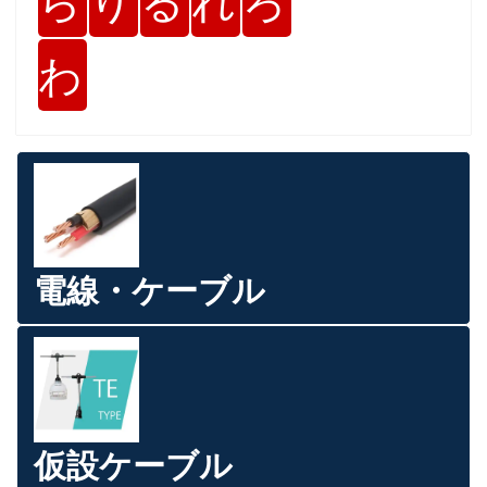
ら
り
る
れ
ろ
わ
電線・ケーブル
仮設ケーブル