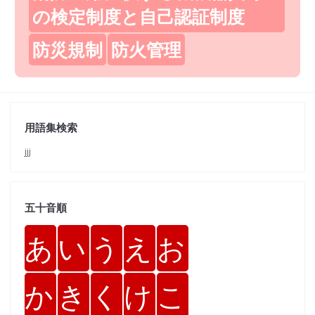
の検定制度と自己認証制度
防災規制
防火管理
用語集検索
jjj
五十音順
あ
い
う
え
お
か
き
く
け
こ