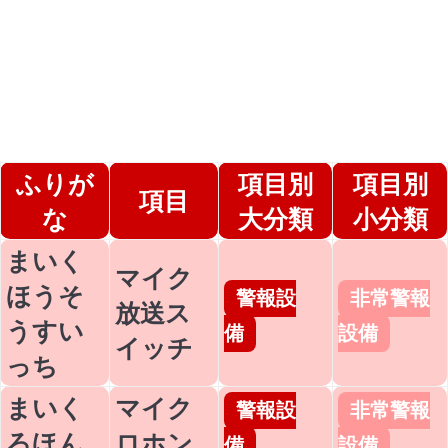
ふりが
項目別
項目別
項目
な
大分類
小分類
まいく
マイク
ほうそ
警報設
非常警報
放送ス
うすい
備
設備
イッチ
っち
まいく
マイク
警報設
非常警報
ろほん
ロホン
備
設備