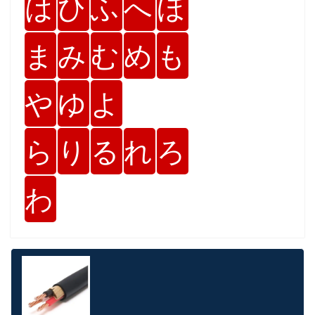
は
ひ
ふ
へ
ほ
ま
み
む
め
も
や
ゆ
よ
ら
り
る
れ
ろ
わ