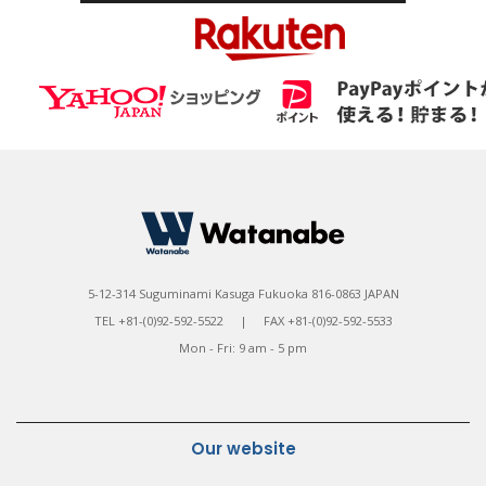
5-12-314 Suguminami Kasuga Fukuoka 816-0863 JAPAN
TEL +81-(0)92-592-5522 | FAX +81-(0)92-592-5533
Mon - Fri: 9 am - 5 pm
Our website