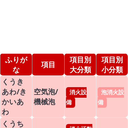
ふりが
項目別
項目別
項目
な
大分類
小分類
くうき
あわ/き
空気泡/
消火設
泡消火設
かいあ
機械泡
備
備
わ
くうち