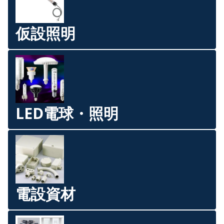
仮設照明
LED電球・照明
電設資材