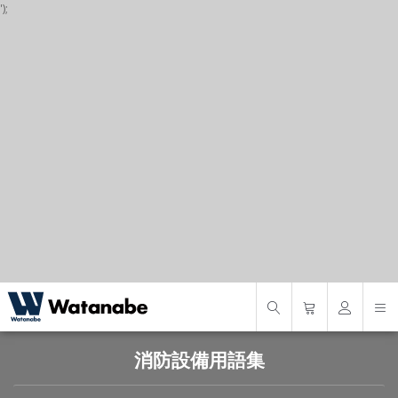
');
P
S
S
消防設備用語集