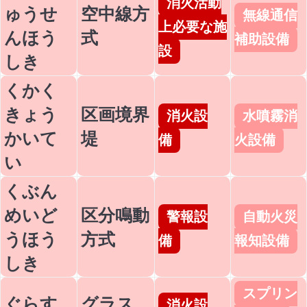
消火活動
ゅうせ
空中線方
無線通信
上必要な施
んほう
式
補助設備
設
しき
くかく
きょう
区画境界
消火設
水噴霧消
かいて
堤
備
火設備
い
くぶん
めいど
区分鳴動
警報設
自動火災
うほう
方式
備
報知設備
しき
スプリン
ぐらす
グラス
消火設