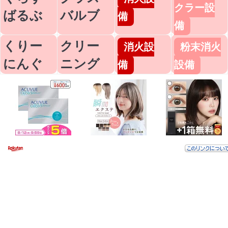
クラー設
ばるぶ
バルブ
備
備
くりー
クリー
消火設
粉末消火
にんぐ
ニング
備
設備