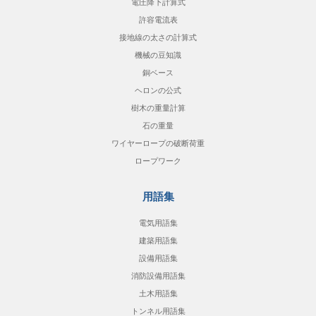
電圧降下計算式
許容電流表
接地線の太さの計算式
機械の豆知識
銅ベース
ヘロンの公式
樹木の重量計算
石の重量
ワイヤーロープの破断荷重
ロープワーク
用語集
電気用語集
建築用語集
設備用語集
消防設備用語集
土木用語集
トンネル用語集