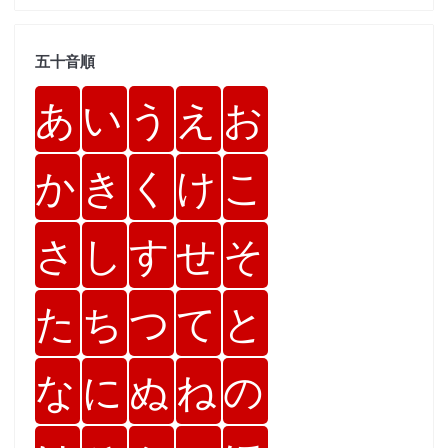
五十音順
あ
い
う
え
お
か
き
く
け
こ
さ
し
す
せ
そ
た
ち
つ
て
と
な
に
ぬ
ね
の