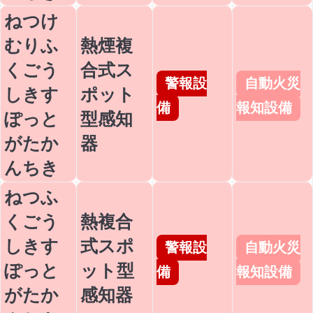
ねつけ
むりふ
熱煙複
くごう
合式ス
警報設
自動火災
しきす
ポット
備
報知設備
ぽっと
型感知
がたか
器
んちき
ねつふ
くごう
熱複合
しきす
式スポ
警報設
自動火災
ぽっと
ット型
備
報知設備
がたか
感知器