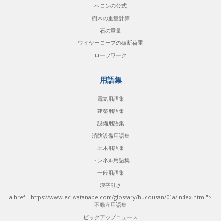
ヘロンの公式
樹木の重量計算
石の重量
ワイヤーロープの破断荷重
ロープワーク
用語集
電気用語集
建築用語集
設備用語集
消防設備用語集
土木用語集
トンネル用語集
一般用語集
漢字引き
a href="https://www.ec-watanabe.com/glossary/hudousan/01a/index.html">
不動産用語集
ピックアップニュース