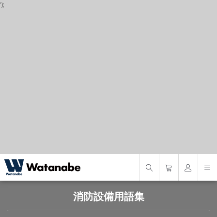
');
P
S
S
消防設備用語集