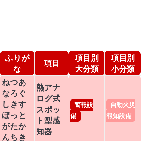
ふりが
項目別
項目別
項目
な
大分類
小分類
ねつあ
熱アナ
なろぐ
ログ式
しきす
警報設
自動火災
スポッ
ぽっと
備
報知設備
ト型感
がたか
知器
んちき