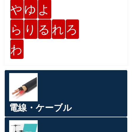
や
ゆ
よ
ら
り
る
れ
ろ
わ
電線・ケーブル