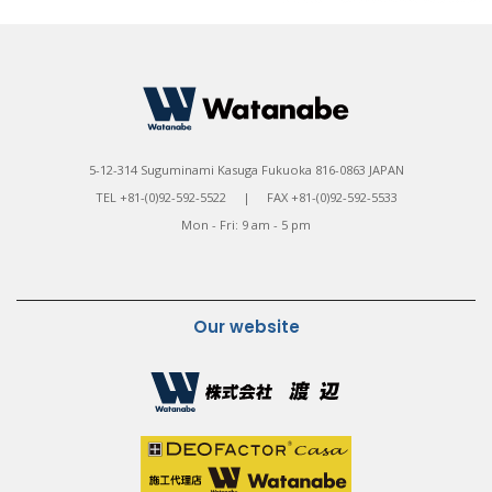
5-12-314 Suguminami Kasuga Fukuoka 816-0863 JAPAN
TEL +81-(0)92-592-5522 | FAX +81-(0)92-592-5533
Mon - Fri: 9 am - 5 pm
Our website