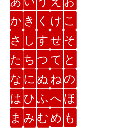
あ
い
う
え
お
か
き
く
け
こ
さ
し
す
せ
そ
た
ち
つ
て
と
な
に
ぬ
ね
の
は
ひ
ふ
へ
ほ
ま
み
む
め
も