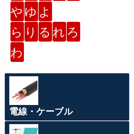
や
ゆ
よ
ら
り
る
れ
ろ
わ
電線・ケーブル