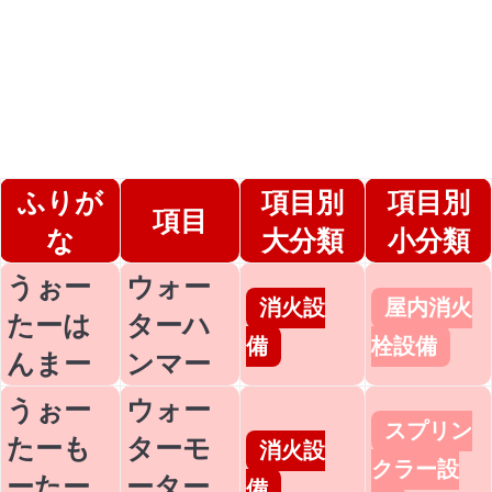
ふりが
項目別
項目別
項目
な
大分類
小分類
うぉー
ウォー
消火設
屋内消火
たーは
ターハ
備
栓設備
んまー
ンマー
うぉー
ウォー
スプリン
たーも
ターモ
消火設
クラー設
ーたー
ーター
備