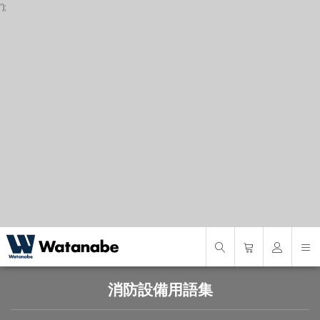
');
P
S
S
消防設備用語集