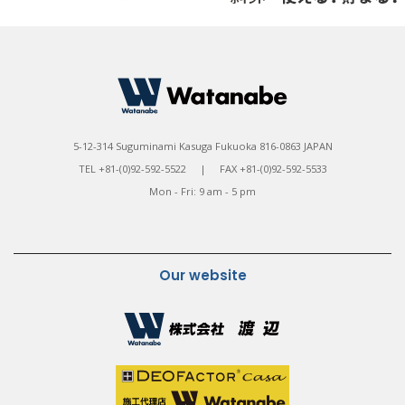
5-12-314 Suguminami Kasuga Fukuoka 816-0863 JAPAN
TEL +81-(0)92-592-5522 | FAX +81-(0)92-592-5533
Mon - Fri: 9 am - 5 pm
Our website