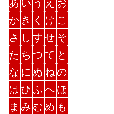
あ
い
う
え
お
か
き
く
け
こ
さ
し
す
せ
そ
た
ち
つ
て
と
な
に
ぬ
ね
の
は
ひ
ふ
へ
ほ
ま
み
む
め
も