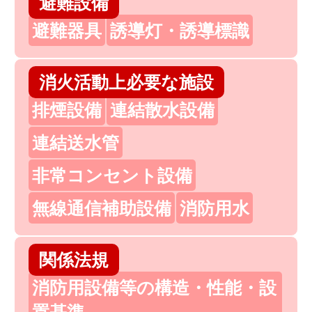
避難設備
避難器具
誘導灯・誘導標識
消火活動上必要な施設
排煙設備
連結散水設備
連結送水管
非常コンセント設備
無線通信補助設備
消防用水
関係法規
消防用設備等の構造・性能・設
置基準