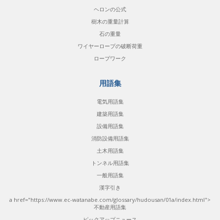
ヘロンの公式
樹木の重量計算
石の重量
ワイヤーロープの破断荷重
ロープワーク
用語集
電気用語集
建築用語集
設備用語集
消防設備用語集
土木用語集
トンネル用語集
一般用語集
漢字引き
a href="https://www.ec-watanabe.com/glossary/hudousan/01a/index.html">
不動産用語集
ピックアップニュース