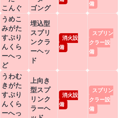
備
こんぐ
ゴング
うめこ
埋込型
みがた
スプリ
スプリン
すぷり
消火設
ンクラ
クラー設
んくら
備
ーヘッ
備
ーへっ
ド
ど
うわむ
上向き
きがた
型スプ
スプリン
すぷり
消火設
リンク
クラー設
んくら
備
ラーヘ
備
ーへっ
ッド