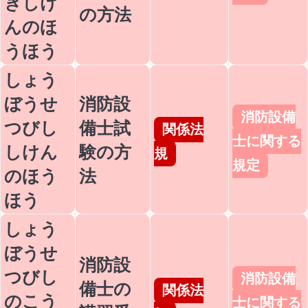
きしけ
の方法
んのほ
うほう
しょう
ぼうせ
消防設
消防設備
つびし
備士試
関係法
士に関する
しけん
験の方
規
規定
のほう
法
ほう
しょう
ぼうせ
消防設
つびし
消防設備
備士の
関係法
のこう
士に関する