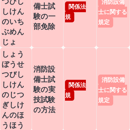
つびし
消防設備
備士試
関係法
しけん
士に関する
験の一
規
のいち
規定
部免除
ぶめん
じょ
しょう
ぼうせ
消防設
つびし
備士試
消防設備
しけん
関係法
験の実
士に関する
のじつ
規
技試験
規定
ぎしけ
の方法
んのほ
うほう