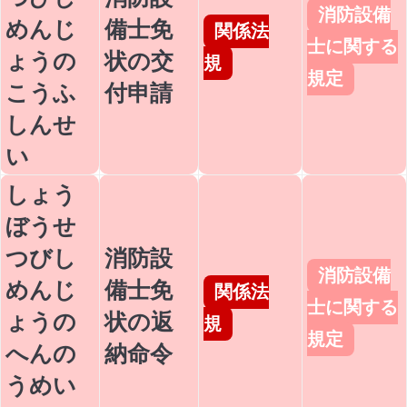
消防設備
めんじ
備士免
関係法
士に関する
ょうの
状の交
規
規定
こうふ
付申請
しんせ
い
しょう
ぼうせ
つびし
消防設
消防設備
めんじ
備士免
関係法
士に関する
ょうの
状の返
規
規定
へんの
納命令
うめい