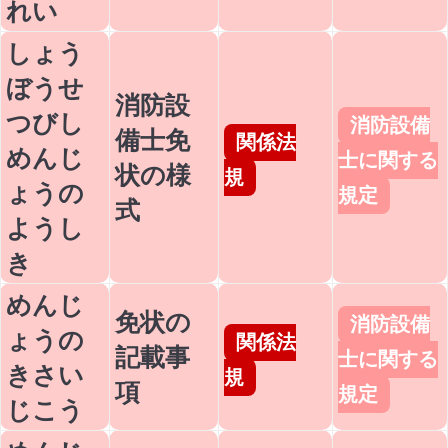
れい
しょう
ぼうせ
消防設
つびし
消防設備
備士免
関係法
めんじ
士に関する
状の様
規
ょうの
規定
式
ようし
き
めんじ
免状の
消防設備
ょうの
関係法
記載事
士に関する
きさい
規
項
規定
じこう