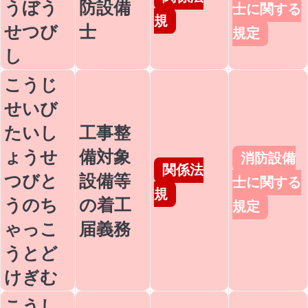
うぼう
防設備
士に関する
規
せつび
士
規定
し
こうじ
せいび
たいし
工事整
ょうせ
備対象
消防設備
関係法
つびと
設備等
士に関する
規
うのち
の着工
規定
ゃっこ
届義務
うとど
けぎむ
こうし