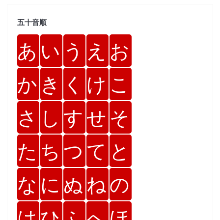
五十音順
あ
い
う
え
お
か
き
く
け
こ
さ
し
す
せ
そ
た
ち
つ
て
と
な
に
ぬ
ね
の
は
ひ
ふ
へ
ほ