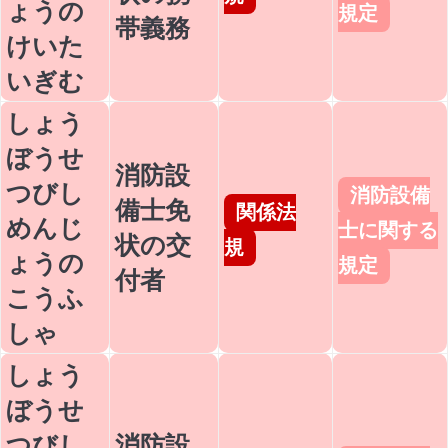
ょうの
規定
帯義務
けいた
いぎむ
しょう
ぼうせ
消防設
つびし
消防設備
備士免
関係法
めんじ
士に関する
状の交
規
ょうの
規定
付者
こうふ
しゃ
しょう
ぼうせ
つびし
消防設