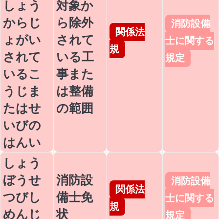
しょう
対象か
からじ
ら除外
消防設備
関係法
ょがい
されて
士に関する
規
されて
いる工
規定
いるこ
事また
うじま
は整備
たはせ
の範囲
いびの
はんい
しょう
ぼうせ
消防設
消防設備
関係法
つびし
備士免
士に関する
規
めんじ
状
規定