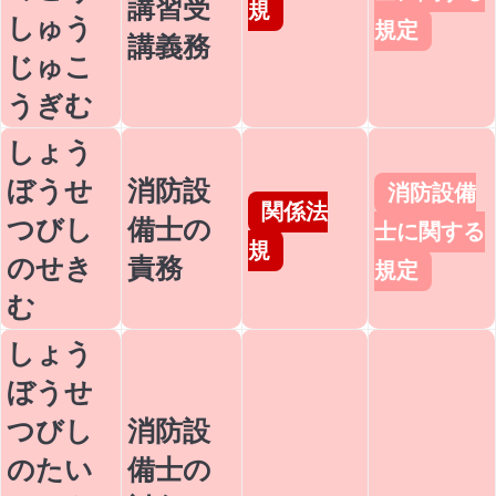
講習受
規
しゅう
規定
講義務
じゅこ
うぎむ
しょう
ぼうせ
消防設
消防設備
関係法
つびし
備士の
士に関する
規
のせき
責務
規定
む
しょう
ぼうせ
つびし
消防設
のたい
備士の