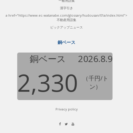
一般用語集
漢字引き
a href="https://www.ec-watanabe.com/glossary/hudousan/01a/index.html">
不動産用語集
ピックアップニュース
銅ベース
銅ベース
2026.8.9
2,330
（千円/ト
ン）
Privacy policy