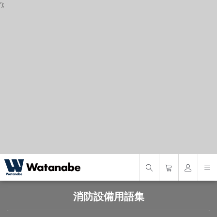
');
P
S
S
消防設備用語集