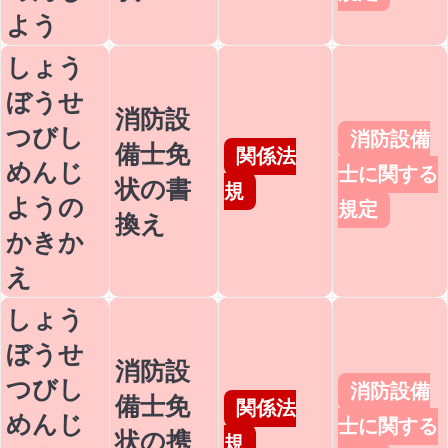
よう
しょう
ぼうせ
消防設
つびし
消防設備
備士免
関係法
めんじ
士に関する
状の書
規
ようの
規定
換え
かきか
え
しょう
ぼうせ
消防設
つびし
消防設備
備士免
関係法
めんじ
士に関する
状の携
規