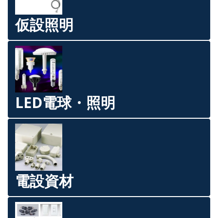
仮設照明
LED電球・照明
電設資材