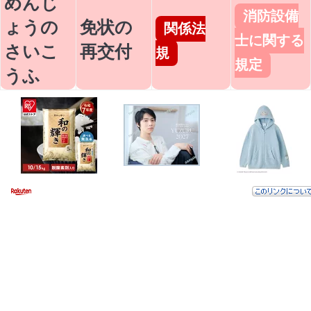
めんじ
消防設備
ょうの
免状の
関係法
士に関する
さいこ
再交付
規
規定
うふ