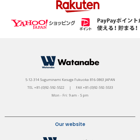
5-12-314 Suguminami Kasuga Fukuoka 816-0863 JAPAN
TEL +81-(0)92-592-5522 | FAX +81-(0)92-592-5533
Mon - Fri: 9 am - 5 pm
Our website