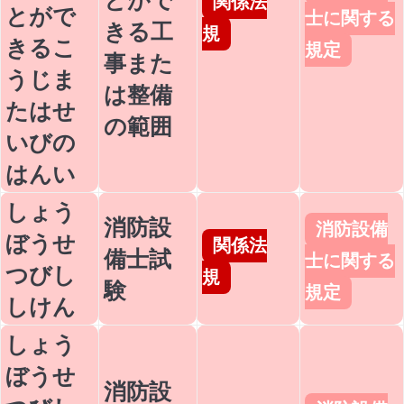
関係法
とがで
士に関する
きる工
規
きるこ
規定
事また
うじま
は整備
たはせ
の範囲
いびの
はんい
しょう
消防設
消防設備
ぼうせ
関係法
備士試
士に関する
つびし
規
験
規定
しけん
しょう
ぼうせ
消防設