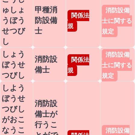
ゅしょ
甲種消
消防設備
関係法
うぼう
防設備
士に関する
規
せつび
士
規定
し
しょう
消防設備
消防設
関係法
ぼうせ
士に関する
備士
規
つびし
規定
しよう
ぼうせ
消防設
つびし
備士が
がおこ
行うこ
なうこ
消防設備
とがで