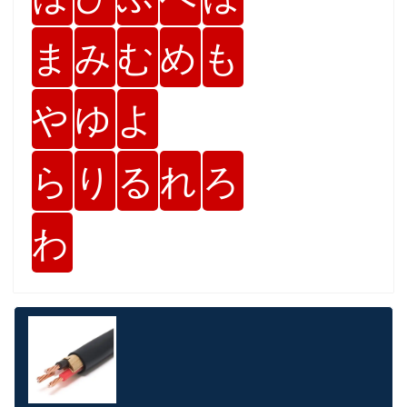
ま
み
む
め
も
や
ゆ
よ
ら
り
る
れ
ろ
わ