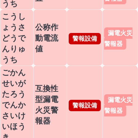
うち
こうし
ょうさ
公称作
漏電火災
どうで
動電流
警報設備
警報器
んりゅ
値
うち
ごかん
せいが
互換性
たろう
型漏電
漏電火災
でんか
警報設備
火災警
警報器
さいけ
報器
いほう
き