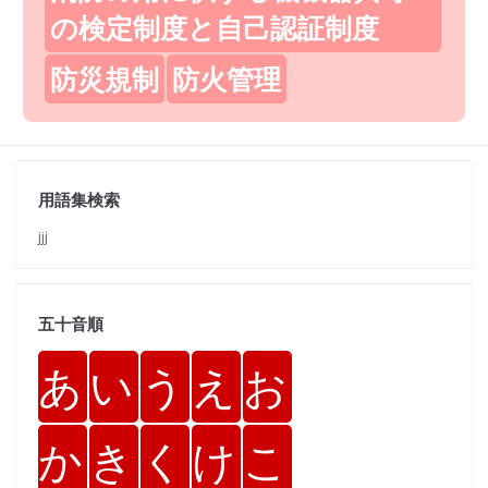
の検定制度と自己認証制度
防災規制
防火管理
用語集検索
jjj
五十音順
あ
い
う
え
お
か
き
く
け
こ