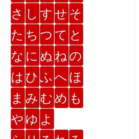
さ
し
す
せ
そ
た
ち
つ
て
と
な
に
ぬ
ね
の
は
ひ
ふ
へ
ほ
ま
み
む
め
も
や
ゆ
よ