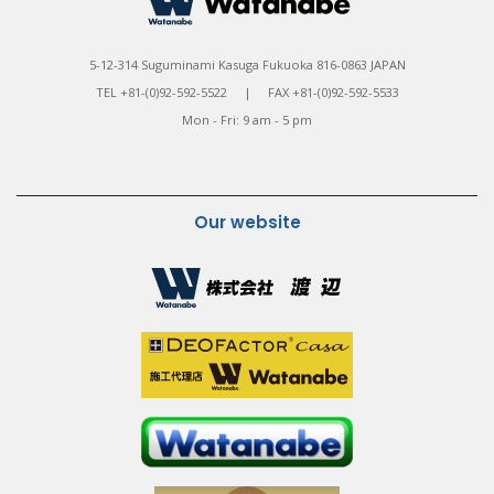
5-12-314 Suguminami Kasuga Fukuoka 816-0863 JAPAN
TEL +81-(0)92-592-5522 | FAX +81-(0)92-592-5533
Mon - Fri: 9 am - 5 pm
Our website