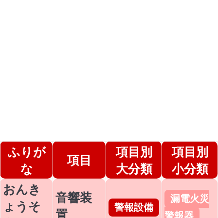
ふりが
項目別
項目別
項目
な
大分類
小分類
おんき
音響装
漏電火災
ょうそ
警報設備
置
警報器