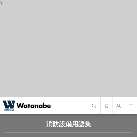
');
P
S
S
消防設備用語集