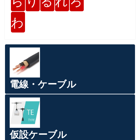
ら
り
る
れ
ろ
わ
電線・ケーブル
仮設ケーブル