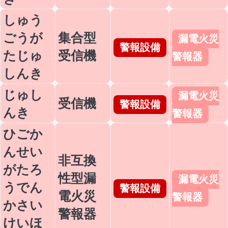
しゅう
ごうが
集合型
漏電火災
警報設備
たじゅ
受信機
警報器
しんき
じゅし
漏電火災
受信機
警報設備
んき
警報器
ひごか
んせい
非互換
がたろ
性型漏
漏電火災
うでん
警報設備
電火災
警報器
かさい
警報器
けいほ