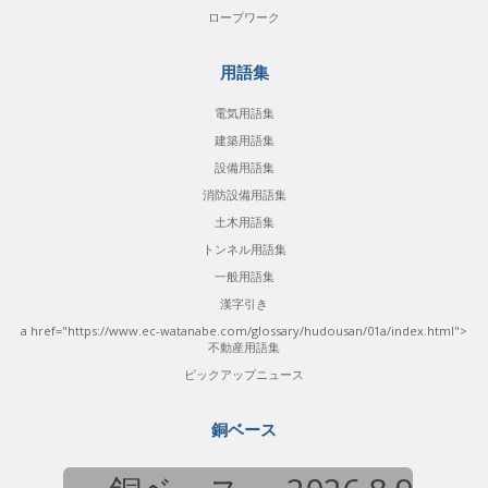
ロープワーク
用語集
電気用語集
建築用語集
設備用語集
消防設備用語集
土木用語集
トンネル用語集
一般用語集
漢字引き
a href="https://www.ec-watanabe.com/glossary/hudousan/01a/index.html">
不動産用語集
ピックアップニュース
銅ベース