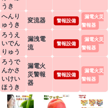
うき
へんり
漏電火災
変流器
警報設備
ゅうき
警報器
ろうえ
漏洩電
漏電火災
いでん
警報設備
流
警報器
りゅう
ろうで
漏電火
んかさ
漏電火災
災警報
警報設備
いけい
警報器
器
ほうき