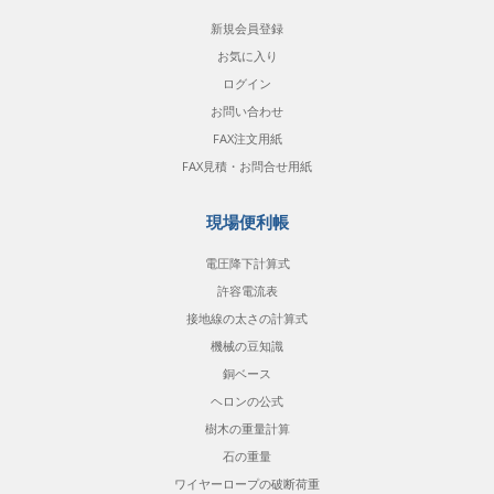
新規会員登録
お気に入り
ログイン
お問い合わせ
FAX注文用紙
FAX見積・お問合せ用紙
現場便利帳
電圧降下計算式
許容電流表
接地線の太さの計算式
機械の豆知識
銅ベース
ヘロンの公式
樹木の重量計算
石の重量
ワイヤーロープの破断荷重