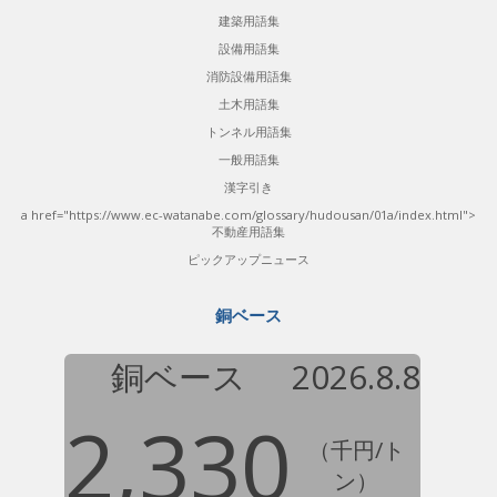
建築用語集
設備用語集
消防設備用語集
土木用語集
トンネル用語集
一般用語集
漢字引き
a href="https://www.ec-watanabe.com/glossary/hudousan/01a/index.html">
不動産用語集
ピックアップニュース
銅ベース
銅ベース
2026.8.8
2,330
（千円/ト
ン）