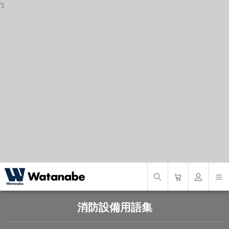
');
P
S
S
消防設備用語集