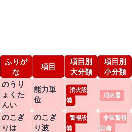
ふりが
項目別
項目別
項目
な
大分類
小分類
のうり
能力単
消火設
ょくた
消火器
位
備
んい
のこぎ
のこぎ
警報設
非常警報
りは
り波
備
設備