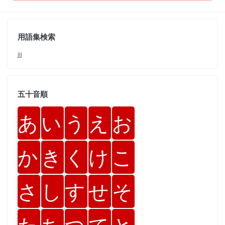
用語集検索
jjj
五十音順
あ
い
う
え
お
か
き
く
け
こ
さ
し
す
せ
そ