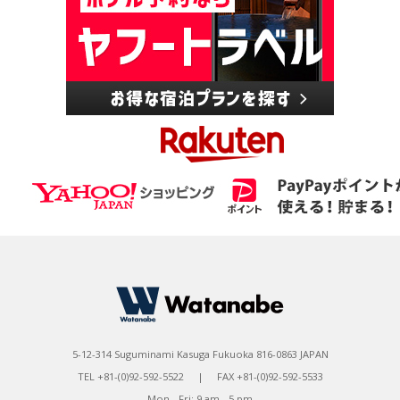
5-12-314 Suguminami Kasuga Fukuoka 816-0863 JAPAN
TEL +81-(0)92-592-5522 | FAX +81-(0)92-592-5533
Mon - Fri: 9 am - 5 pm