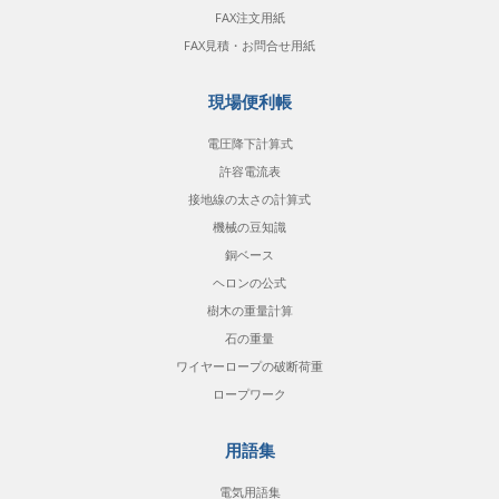
FAX注文用紙
FAX見積・お問合せ用紙
現場便利帳
電圧降下計算式
許容電流表
接地線の太さの計算式
機械の豆知識
銅ベース
ヘロンの公式
樹木の重量計算
石の重量
ワイヤーロープの破断荷重
ロープワーク
用語集
電気用語集