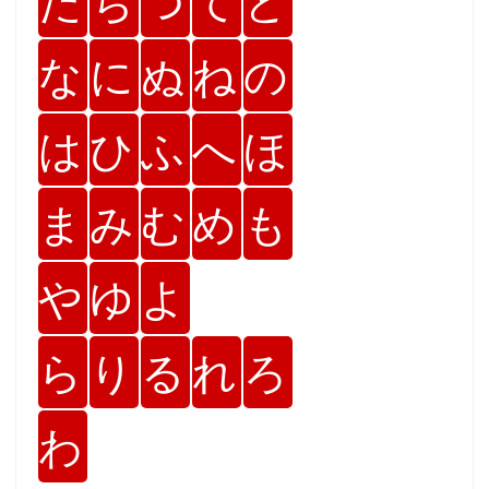
た
ち
つ
て
と
な
に
ぬ
ね
の
は
ひ
ふ
へ
ほ
ま
み
む
め
も
や
ゆ
よ
ら
り
る
れ
ろ
わ