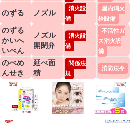
消火設
屋内消火
のずる
ノズル
備
栓設備
のずる
不活性ガ
ノズル
消火設
かいへ
ス消火設
開閉弁
備
いべん
備
のべめ
延べ面
関係法
消防法令
んせき
積
規