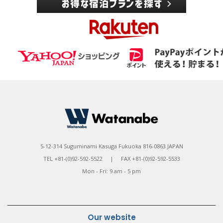
5-12-314 Suguminami Kasuga Fukuoka 816-0863 JAPAN
TEL +81-(0)92-592-5522 | FAX +81-(0)92-592-5533
Mon - Fri: 9 am - 5 pm
Our website