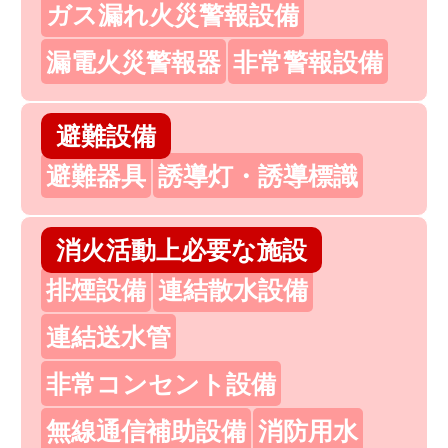
ガス漏れ火災警報設備
漏電火災警報器
非常警報設備
避難設備
避難器具
誘導灯・誘導標識
消火活動上必要な施設
排煙設備
連結散水設備
連結送水管
非常コンセント設備
無線通信補助設備
消防用水