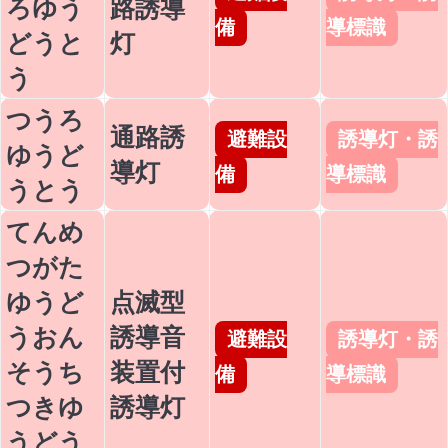
ろゆう
路誘導
備
導標識
どうと
灯
う
つうろ
通路誘
避難設
誘導灯・誘
ゆうど
導灯
備
導標識
うとう
てんめ
つがた
ゆうど
点滅型
うおん
誘導音
避難設
誘導灯・誘
そうち
装置付
備
導標識
つきゆ
誘導灯
うどう