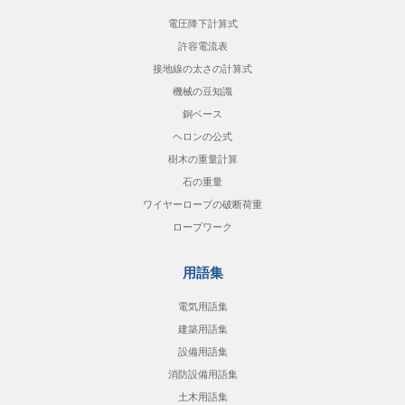
電圧降下計算式
許容電流表
接地線の太さの計算式
機械の豆知識
銅ベース
ヘロンの公式
樹木の重量計算
石の重量
ワイヤーロープの破断荷重
ロープワーク
用語集
電気用語集
建築用語集
設備用語集
消防設備用語集
土木用語集