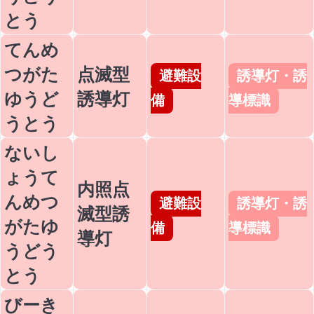
とう
てんめ
つがた
点滅型
避難設
誘導灯・誘
ゆうど
誘導灯
備
導標識
うとう
ないし
ょうて
内照点
んめつ
避難設
誘導灯・誘
滅型誘
がたゆ
備
導標識
導灯
うどう
とう
びーき