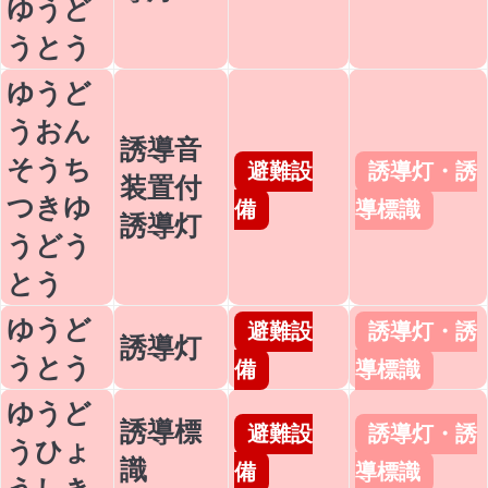
ゆうど
うとう
ゆうど
うおん
誘導音
そうち
避難設
誘導灯・誘
装置付
つきゆ
備
導標識
誘導灯
うどう
とう
ゆうど
避難設
誘導灯・誘
誘導灯
うとう
備
導標識
ゆうど
誘導標
避難設
誘導灯・誘
うひょ
識
備
導標識