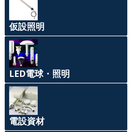
仮設照明
LED電球・照明
電設資材