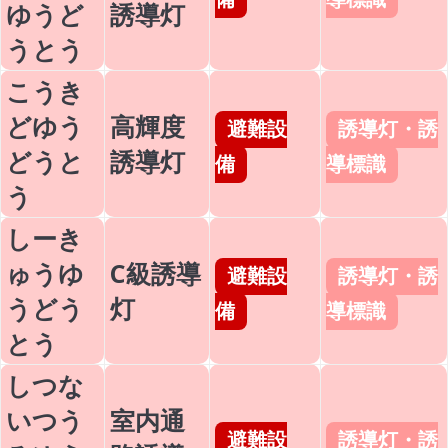
ゆうど
誘導灯
うとう
こうき
どゆう
高輝度
避難設
誘導灯・誘
どうと
誘導灯
備
導標識
う
しーき
ゅうゆ
C級誘導
避難設
誘導灯・誘
うどう
灯
備
導標識
とう
しつな
いつう
室内通
避難設
誘導灯・誘