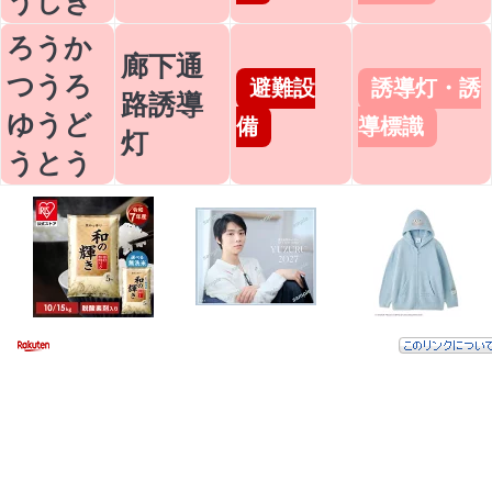
うしき
ろうか
廊下通
つうろ
避難設
誘導灯・誘
路誘導
ゆうど
備
導標識
灯
うとう