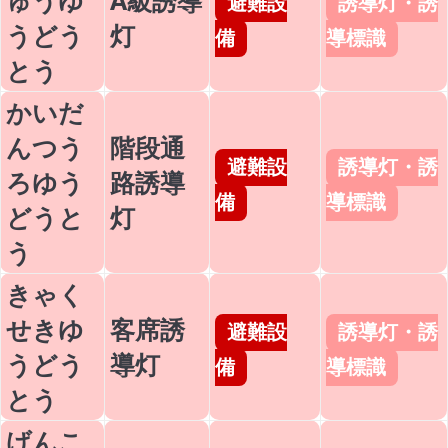
ゅうゆ
A級誘導
避難設
誘導灯・誘
うどう
灯
備
導標識
とう
かいだ
んつう
階段通
避難設
誘導灯・誘
ろゆう
路誘導
備
導標識
どうと
灯
う
きゃく
せきゆ
客席誘
避難設
誘導灯・誘
うどう
導灯
備
導標識
とう
げんこ