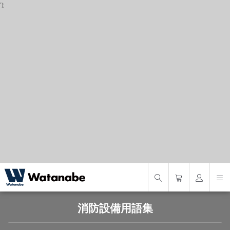
');
P
S
S
消防設備用語集