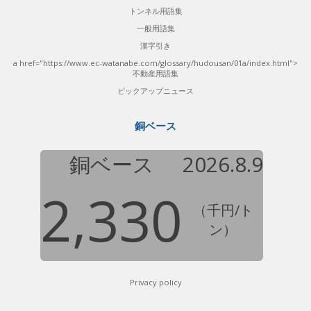
トンネル用語集
一般用語集
漢字引き
a href="https://www.ec-watanabe.com/glossary/hudousan/01a/index.html">
不動産用語集
ピックアップニュース
銅ベース
銅ベース
2026.8.9
2,330
（千円/ト
ン）
Privacy policy