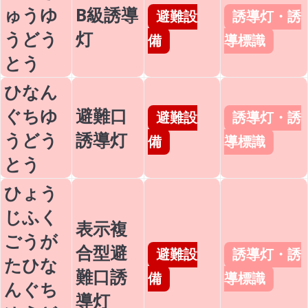
ゅうゆ
B級誘導
避難設
誘導灯・誘
うどう
灯
備
導標識
とう
ひなん
ぐちゆ
避難口
避難設
誘導灯・誘
うどう
誘導灯
備
導標識
とう
ひょう
じふく
表示複
ごうが
合型避
避難設
誘導灯・誘
たひな
難口誘
備
導標識
んぐち
導灯