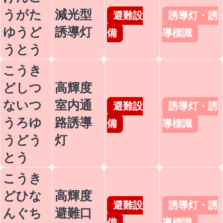
うがた
減光型
避難設
誘導灯・誘
ゆうど
誘導灯
備
導標識
うとう
こうき
どしつ
高輝度
ないつ
室内通
避難設
誘導灯・誘
うろゆ
路誘導
備
導標識
うどう
灯
とう
こうき
どひな
高輝度
避難設
誘導灯・誘
んぐち
避難口
備
導標識