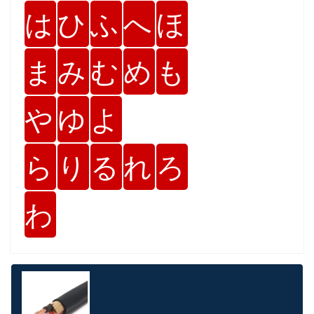
は
ひ
ふ
へ
ほ
ま
み
む
め
も
や
ゆ
よ
ら
り
る
れ
ろ
わ