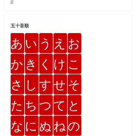
jjj
五十音順
あ
い
う
え
お
か
き
く
け
こ
さ
し
す
せ
そ
た
ち
つ
て
と
な
に
ぬ
ね
の