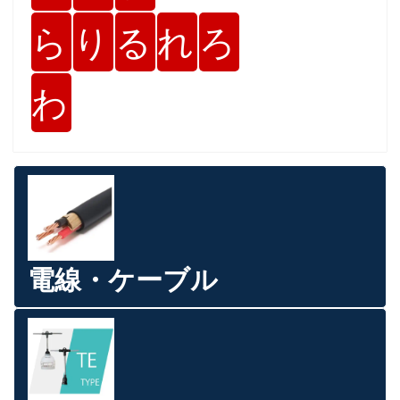
ら
り
る
れ
ろ
わ
電線・ケーブル