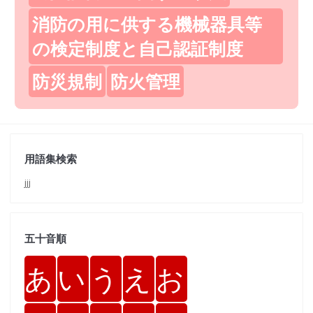
消防の用に供する機械器具等
の検定制度と自己認証制度
防災規制
防火管理
用語集検索
jjj
五十音順
あ
い
う
え
お