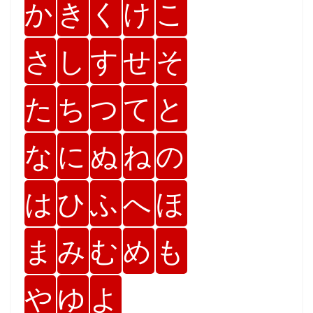
か
き
く
け
こ
さ
し
す
せ
そ
た
ち
つ
て
と
な
に
ぬ
ね
の
は
ひ
ふ
へ
ほ
ま
み
む
め
も
や
ゆ
よ