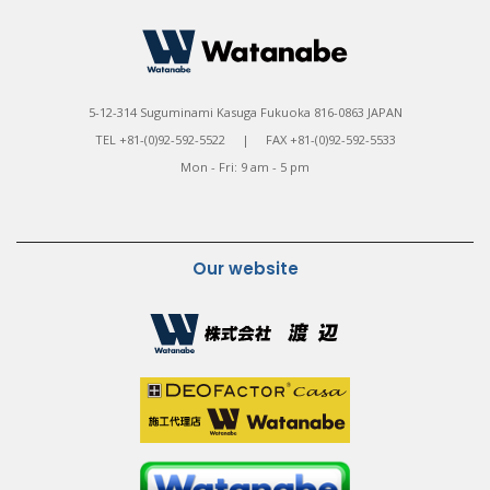
5-12-314 Suguminami Kasuga Fukuoka 816-0863 JAPAN
TEL +81-(0)92-592-5522 | FAX +81-(0)92-592-5533
Mon - Fri: 9 am - 5 pm
Our website