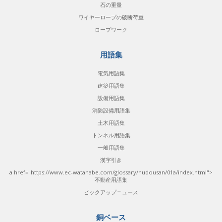
石の重量
ワイヤーロープの破断荷重
ロープワーク
用語集
電気用語集
建築用語集
設備用語集
消防設備用語集
土木用語集
トンネル用語集
一般用語集
漢字引き
a href="https://www.ec-watanabe.com/glossary/hudousan/01a/index.html">
不動産用語集
ピックアップニュース
銅ベース