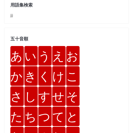
用語集検索
jjj
五十音順
あ
い
う
え
お
か
き
く
け
こ
さ
し
す
せ
そ
た
ち
つ
て
と