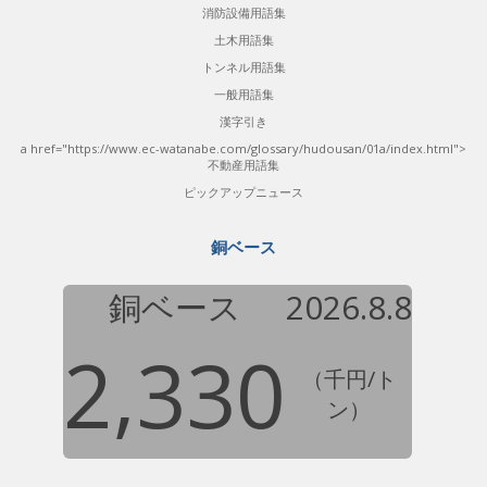
消防設備用語集
土木用語集
トンネル用語集
一般用語集
漢字引き
a href="https://www.ec-watanabe.com/glossary/hudousan/01a/index.html">
不動産用語集
ピックアップニュース
銅ベース
銅ベース
2026.8.8
2,330
（千円/ト
ン）