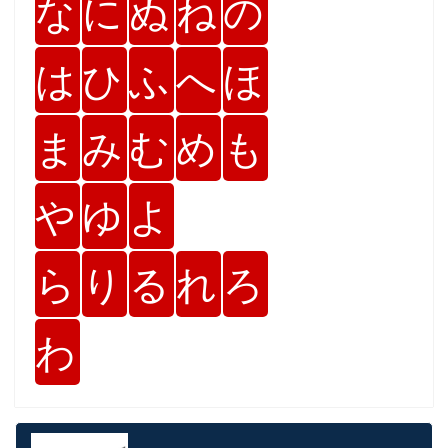
な
に
ぬ
ね
の
は
ひ
ふ
へ
ほ
ま
み
む
め
も
や
ゆ
よ
ら
り
る
れ
ろ
わ