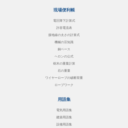
現場便利帳
電圧降下計算式
許容電流表
接地線の太さの計算式
機械の豆知識
銅ベース
ヘロンの公式
樹木の重量計算
石の重量
ワイヤーロープの破断荷重
ロープワーク
用語集
電気用語集
建築用語集
設備用語集