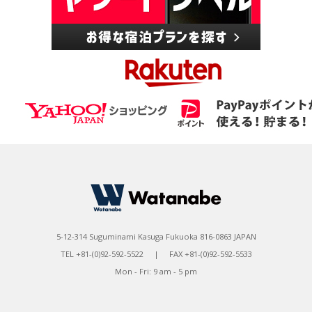
5-12-314 Suguminami Kasuga Fukuoka 816-0863 JAPAN
TEL +81-(0)92-592-5522 | FAX +81-(0)92-592-5533
Mon - Fri: 9 am - 5 pm