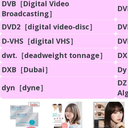
DVB［Digital Video
DV
Broadcasting］
DVD2［digital video-disc］
DV
D-VHS［digital VHS］
DV
dwt.［deadweight tonnage］
DX
DXB［Dubai］
Dy
DZ
dyn［dyne］
Al