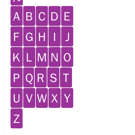
Ａ
Ｂ
Ｃ
Ｄ
Ｅ
Ｆ
Ｇ
Ｈ
Ｉ
Ｊ
Ｋ
Ｌ
Ｍ
Ｎ
Ｏ
Ｐ
Ｑ
Ｒ
Ｓ
Ｔ
Ｕ
Ｖ
Ｗ
Ｘ
Ｙ
Ｚ