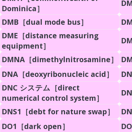
DM
Dominica］
DMB［dual mode bus］
DM
DME［distance measuring
DM
equipment］
DMNA［dimethylnitrosamine］
DM
DNA［deoxyribonucleic acid］
DN
DNC システム［direct
DN
numerical control system］
DNS1［debt for nature swap］
DN
DO1［dark open］
DO