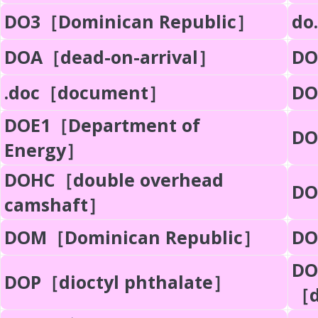
DO3［Dominican Republic］
do
DOA［dead-on-arrival］
DO
.doc［document］
DO
DOE1［Department of
DO
Energy］
DOHC［double overhead
DO
camshaft］
DOM［Dominican Republic］
DO
D
DOP［dioctyl phthalate］
［d