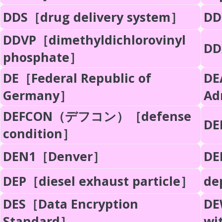
DDS［drug delivery system］
DD
DDVP［dimethyldichlorovinyl
DD
phosphate］
DE［Federal Republic of
DE
Germany］
Ad
DEFCON（デフコン）［defense
DE
condition］
DEN1［Denver］
DE
DEP［diesel exhaust particle］
de
DES［Data Encryption
DE
Standard］
wi