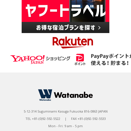
5-12-314 Suguminami Kasuga Fukuoka 816-0863 JAPAN
TEL +81-(0)92-592-5522 | FAX +81-(0)92-592-5533
Mon - Fri: 9 am - 5 pm