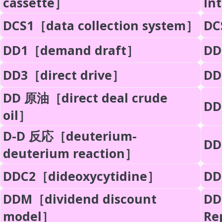
cassette］
In
DCS1［data collection system］
DC
DD1［demand draft］
DD
DD3［direct drive］
DD
DD 原油［direct deal crude
DD
oil］
D-D 反応［deuterium-
DD
deuterium reaction］
DDC2［dideoxycytidine］
DD
DDM［dividend discount
DD
model］
Re