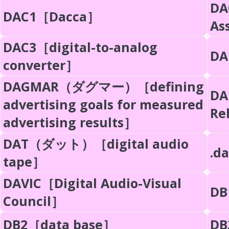
DA
DAC1［Dacca］
As
DAC3［digital-to-analog
DA
converter］
DAGMAR（ダグマー）［defining
DA
advertising goals for measured
Re
advertising results］
DAT（ダット）［digital audio
.d
tape］
DAVIC［Digital Audio-Visual
DB
Council］
DB2［data base］
DB