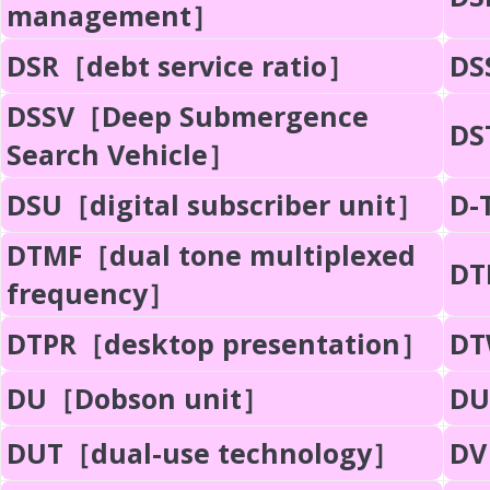
management］
DSR［debt service ratio］
DS
DSSV［Deep Submergence
DS
Search Vehicle］
DSU［digital subscriber unit］
D-
DTMF［dual tone multiplexed
DT
frequency］
DTPR［desktop presentation］
DT
DU［Dobson unit］
DU
DUT［dual-use technology］
DV