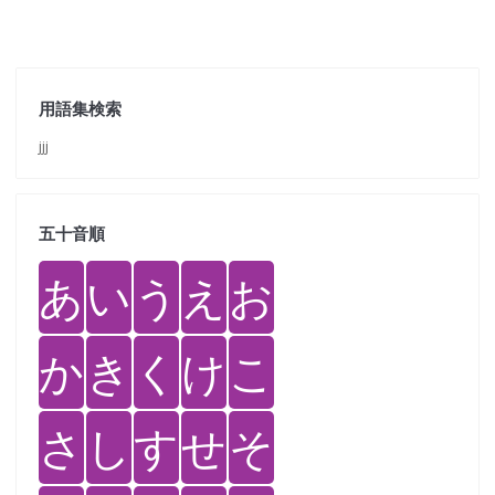
用語集検索
jjj
五十音順
あ
い
う
え
お
か
き
く
け
こ
さ
し
す
せ
そ