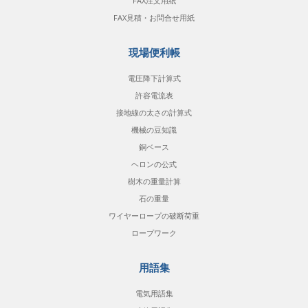
FAX注文用紙
FAX見積・お問合せ用紙
現場便利帳
電圧降下計算式
許容電流表
接地線の太さの計算式
機械の豆知識
銅ベース
ヘロンの公式
樹木の重量計算
石の重量
ワイヤーロープの破断荷重
ロープワーク
用語集
電気用語集