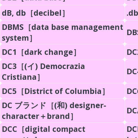
dB, db［decibel］
.db
DBMS［data base management
DB
system］
DC1［dark change］
DC
DC3［(イ) Democrazia
DC
Cristiana］
DC5［District of Columbia］
DC
DC ブランド［(和) designer-
DC
character＋brand］
DCC［digital compact
DC