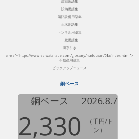
建築用語集
設備用語集
消防設備用語集
土木用語集
トンネル用語集
一般用語集
漢字引き
a href="https://www.ec-watanabe.com/glossary/hudousan/01a/index.html">
不動産用語集
ピックアップニュース
銅ベース
銅ベース
2026.8.7
2,330
（千円/ト
ン）