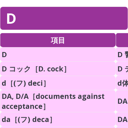
D
項目
D
D 
D コック［D. cock］
D 
d［(フ) deci］
d
DA, D/A［documents against
DA
acceptance］
da［(フ) deca］
DA