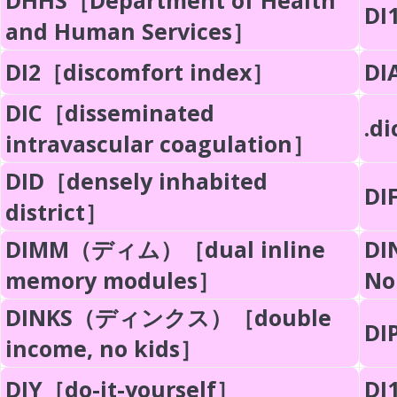
DHHS［Department of Health
DI
and Human Services］
DI2［discomfort index］
DI
DIC［disseminated
.d
intravascular coagulation］
DID［densely inhabited
DI
district］
DIMM（ディム）［dual inline
DI
memory modules］
No
DINKS（ディンクス）［double
DI
income, no kids］
DIY［do-it-yourself］
DJ