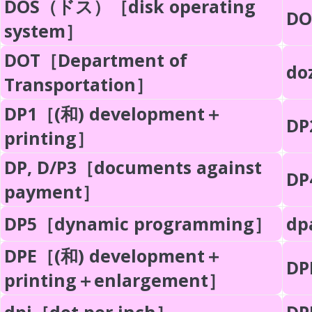
DOS（ドス）［disk operating
DO
system］
DOT［Department of
do
Transportation］
DP1［(和) development＋
DP
printing］
DP, D/P3［documents against
DP
payment］
DP5［dynamic programming］
dp
DPE［(和) development＋
DP
printing＋enlargement］