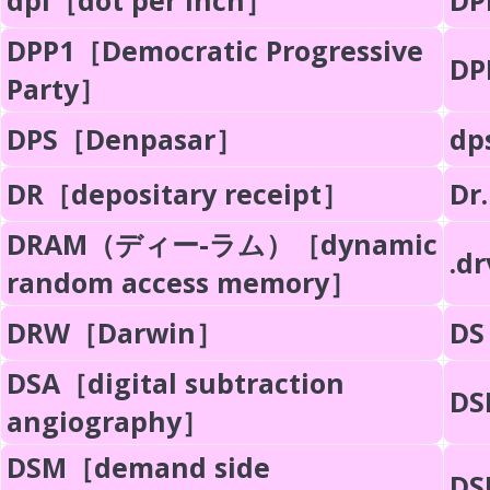
dpi［dot per inch］
DP
DPP1［Democratic Progressive
DP
Party］
DPS［Denpasar］
dp
DR［depositary receipt］
Dr
DRAM（ディー-ラム）［dynamic
.d
random access memory］
DRW［Darwin］
DS
DSA［digital subtraction
DS
angiography］
DSM［demand side
DS