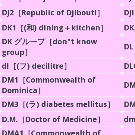
DJ2［Republic of Djibouti］
DJ
DK1［(和) dining＋kitchen］
DK
DK グループ［don"t know
DL
group］
dl［(フ) decilitre］
DL
DM1［Commonwealth of
DM
Dominica］
DM3［(ラ) diabetes mellitus］
DM
D.M.［Doctor of Medicine］
dm
DMA1［Commonwealth of