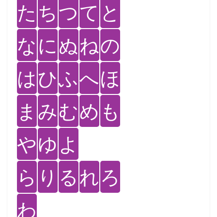
た
ち
つ
て
と
な
に
ぬ
ね
の
は
ひ
ふ
へ
ほ
ま
み
む
め
も
や
ゆ
よ
ら
り
る
れ
ろ
わ