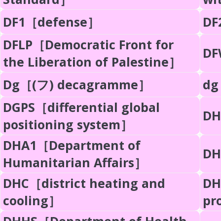
DF1［defense］
DF
DFLP［Democratic Front for
DF
the Liberation of Palestine］
Dg［(フ) decagramme］
dg
DGPS［differential global
DH
positioning system］
DHA1［Department of
DH
Humanitarian Affairs］
DHC［district heating and
DH
cooling］
pr