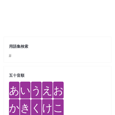
用語集検索
jjj
五十音順
あ
い
う
え
お
か
き
く
け
こ