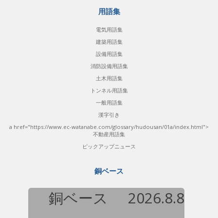
用語集
電気用語集
建築用語集
設備用語集
消防設備用語集
土木用語集
トンネル用語集
一般用語集
漢字引き
a href="https://www.ec-watanabe.com/glossary/hudousan/01a/index.html">
不動産用語集
ピックアップニュース
銅ベース
銅ベース
2026.8.8