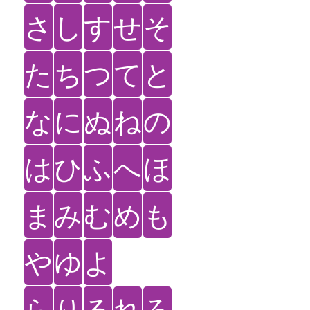
さ
し
す
せ
そ
た
ち
つ
て
と
な
に
ぬ
ね
の
は
ひ
ふ
へ
ほ
ま
み
む
め
も
や
ゆ
よ
ら
り
る
れ
ろ