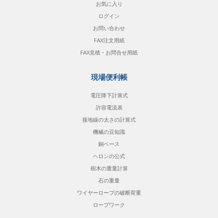
お気に入り
ログイン
お問い合わせ
FAX注文用紙
FAX見積・お問合せ用紙
現場便利帳
電圧降下計算式
許容電流表
接地線の太さの計算式
機械の豆知識
銅ベース
ヘロンの公式
樹木の重量計算
石の重量
ワイヤーロープの破断荷重
ロープワーク