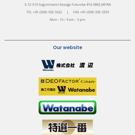
5-12-314 Suguminami Kasuga Fukuoka 816-0863 JAPAN
TEL +81-(0)92-592-5522 | FAX +81-(0)92-592-5533
Mon - Fri: 9 am - 5 pm
Our website