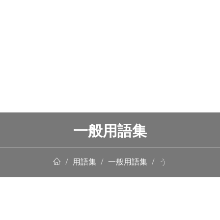
一般用語集
用語集
一般用語集
う