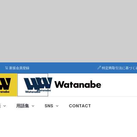
新規会員登録
特定商取引法に基づく
帳
用語集
SNS
CONTACT