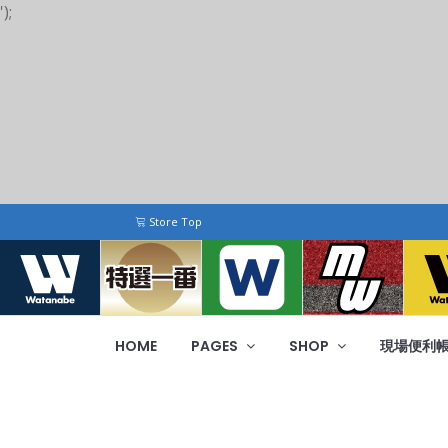
');
Store Top
HOME
PAGES
SHOP
現場便利