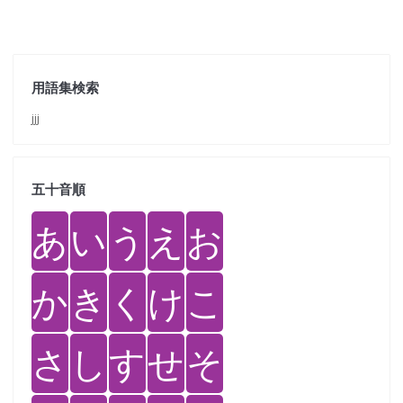
用語集検索
jjj
五十音順
あ
い
う
え
お
か
き
く
け
こ
さ
し
す
せ
そ