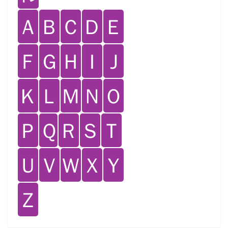
Ａ
Ｂ
Ｃ
Ｄ
Ｅ
Ｆ
Ｇ
Ｈ
Ｉ
Ｊ
Ｋ
Ｌ
Ｍ
Ｎ
Ｏ
Ｐ
Ｑ
Ｒ
Ｓ
Ｔ
Ｕ
Ｖ
Ｗ
Ｘ
Ｙ
Ｚ