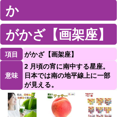
か
がかざ【画架座】
項目
がかざ【画架座】
2 月頃の宵に南中する星座。
意味
日本では南の地平線上に一部
が見える。