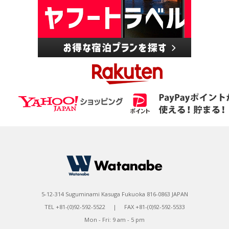
5-12-314 Suguminami Kasuga Fukuoka 816-0863 JAPAN
TEL +81-(0)92-592-5522 | FAX +81-(0)92-592-5533
Mon - Fri: 9 am - 5 pm