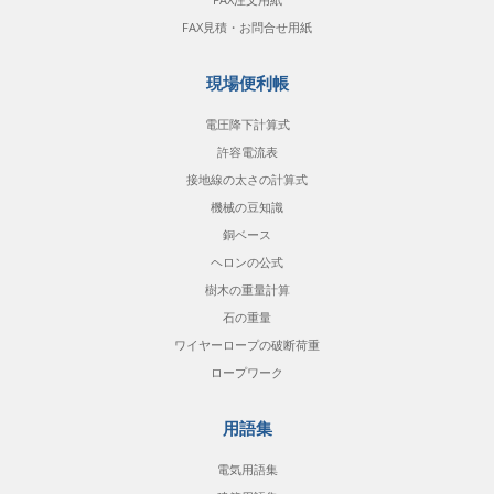
FAX見積・お問合せ用紙
現場便利帳
電圧降下計算式
許容電流表
接地線の太さの計算式
機械の豆知識
銅ベース
ヘロンの公式
樹木の重量計算
石の重量
ワイヤーロープの破断荷重
ロープワーク
用語集
電気用語集