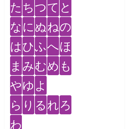
た
ち
つ
て
と
な
に
ぬ
ね
の
は
ひ
ふ
へ
ほ
ま
み
む
め
も
や
ゆ
よ
ら
り
る
れ
ろ
わ