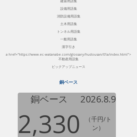
建築用語集
設備用語集
消防設備用語集
土木用語集
トンネル用語集
一般用語集
漢字引き
a href="https://www.ec-watanabe.com/glossary/hudousan/01a/index.html">
不動産用語集
ピックアップニュース
銅ベース
銅ベース
2026.8.9
2,330
（千円/ト
ン）