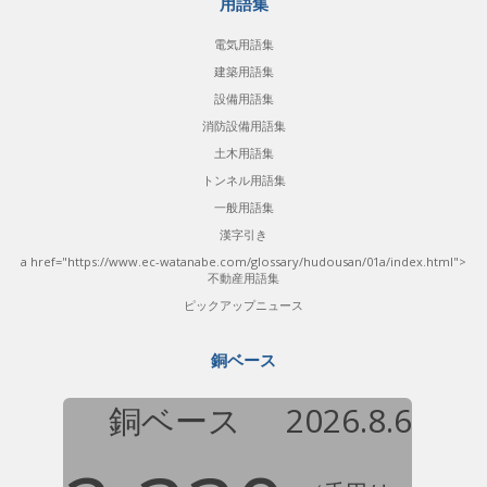
用語集
電気用語集
建築用語集
設備用語集
消防設備用語集
土木用語集
トンネル用語集
一般用語集
漢字引き
a href="https://www.ec-watanabe.com/glossary/hudousan/01a/index.html">
不動産用語集
ピックアップニュース
銅ベース
銅ベース
2026.8.6