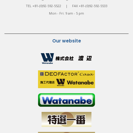
TEL +81-(0)92-592-5522 | FAX +81-(0)92-592-5533
Mon - Fri: 9 am - 5 pm
Our website