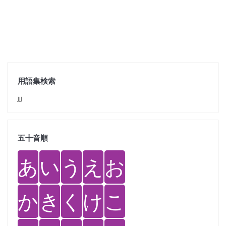
用語集検索
jjj
五十音順
あ
い
う
え
お
か
き
く
け
こ