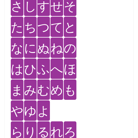
さ
し
す
せ
そ
た
ち
つ
て
と
な
に
ぬ
ね
の
は
ひ
ふ
へ
ほ
ま
み
む
め
も
や
ゆ
よ
ら
り
る
れ
ろ