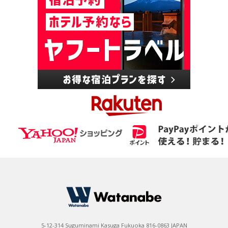
5-12-314 Suguminami Kasuga Fukuoka 816-0863 JAPAN