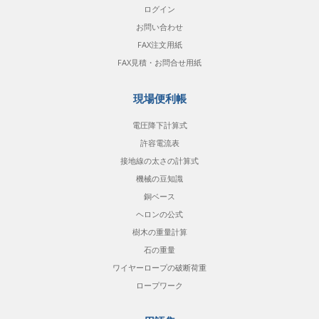
ログイン
お問い合わせ
FAX注文用紙
FAX見積・お問合せ用紙
現場便利帳
電圧降下計算式
許容電流表
接地線の太さの計算式
機械の豆知識
銅ベース
ヘロンの公式
樹木の重量計算
石の重量
ワイヤーロープの破断荷重
ロープワーク