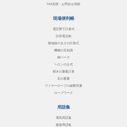
FAX見積・お問合せ用紙
現場便利帳
電圧降下計算式
許容電流表
接地線の太さの計算式
機械の豆知識
銅ベース
ヘロンの公式
樹木の重量計算
石の重量
ワイヤーロープの破断荷重
ロープワーク
用語集
電気用語集
建築用語集