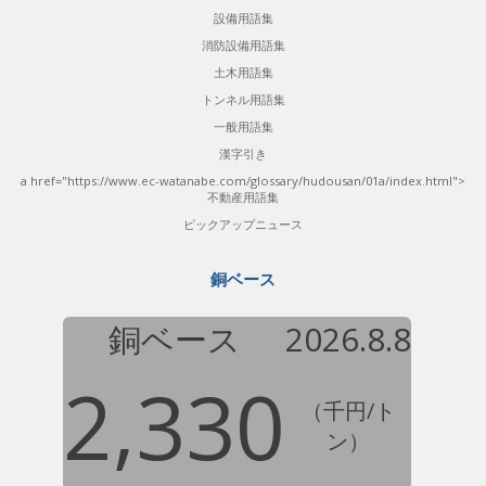
設備用語集
消防設備用語集
土木用語集
トンネル用語集
一般用語集
漢字引き
a href="https://www.ec-watanabe.com/glossary/hudousan/01a/index.html">
不動産用語集
ピックアップニュース
銅ベース
銅ベース
2026.8.8
2,330
（千円/ト
ン）