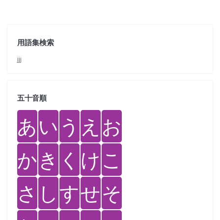
用語集検索
jjj
五十音順
あ
い
う
え
お
か
き
く
け
こ
さ
し
す
せ
そ