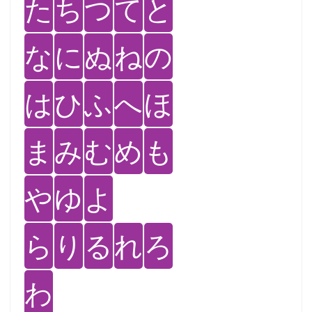
た
ち
つ
て
と
な
に
ぬ
ね
の
は
ひ
ふ
へ
ほ
ま
み
む
め
も
や
ゆ
よ
ら
り
る
れ
ろ
わ