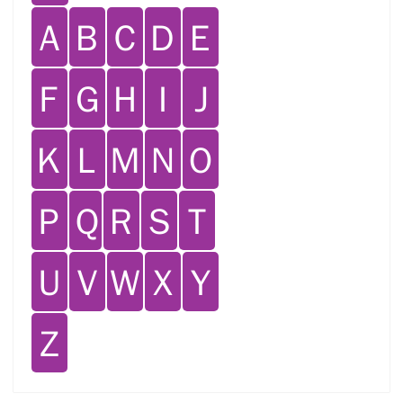
Ａ
Ｂ
Ｃ
Ｄ
Ｅ
Ｆ
Ｇ
Ｈ
Ｉ
Ｊ
Ｋ
Ｌ
Ｍ
Ｎ
Ｏ
Ｐ
Ｑ
Ｒ
Ｓ
Ｔ
Ｕ
Ｖ
Ｗ
Ｘ
Ｙ
Ｚ