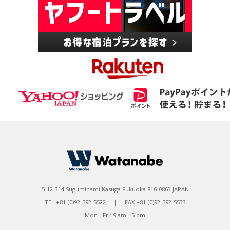
5-12-314 Suguminami Kasuga Fukuoka 816-0863 JAPAN
TEL +81-(0)92-592-5522 | FAX +81-(0)92-592-5533
Mon - Fri: 9 am - 5 pm