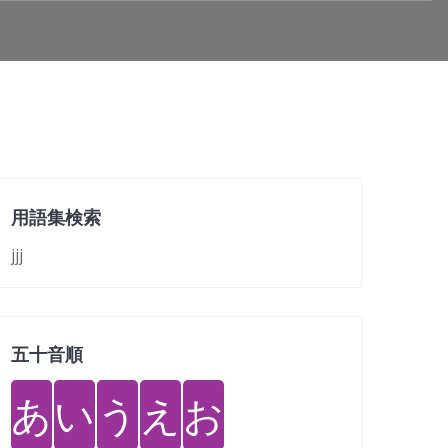
用語集検索
jjj
五十音順
あ
い
う
え
お