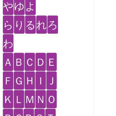
や
ゆ
よ
ら
り
る
れ
ろ
わ
Ａ
Ｂ
Ｃ
Ｄ
Ｅ
Ｆ
Ｇ
Ｈ
Ｉ
Ｊ
Ｋ
Ｌ
Ｍ
Ｎ
Ｏ