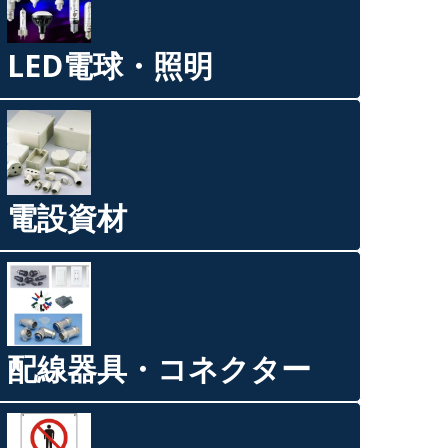
LED電球・照明
電設資材
配線器具・コネクター