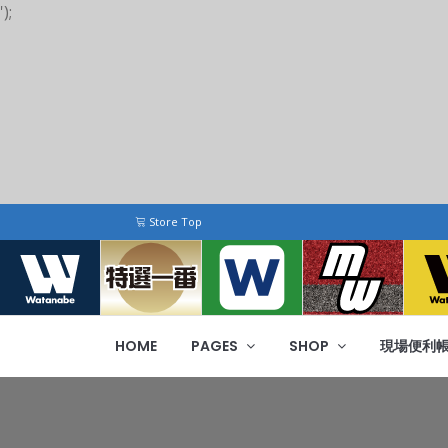
');
Store Top
HOME
PAGES
SHOP
現場便利