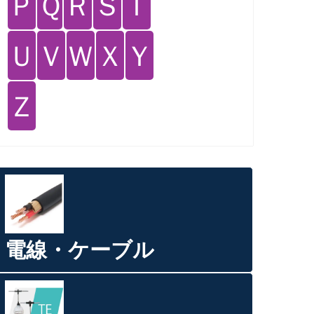
Ｐ
Ｑ
Ｒ
Ｓ
Ｔ
Ｕ
Ｖ
Ｗ
Ｘ
Ｙ
Ｚ
電線・ケーブル