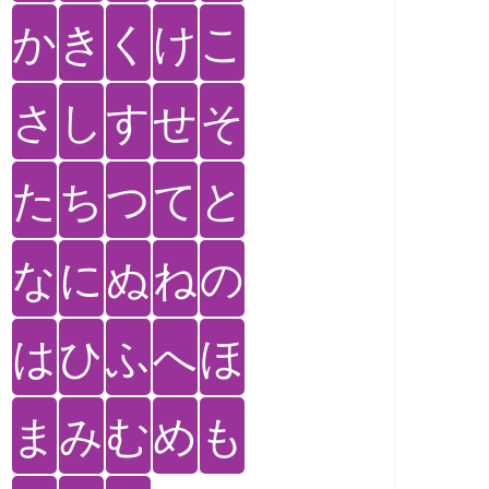
か
き
く
け
こ
さ
し
す
せ
そ
た
ち
つ
て
と
な
に
ぬ
ね
の
は
ひ
ふ
へ
ほ
ま
み
む
め
も