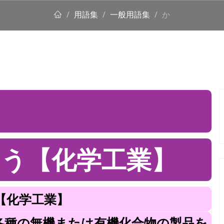
用語集
一般用語集
か
う【化学工業】
【化学工業】
各種の無機または有機化合物の製品を