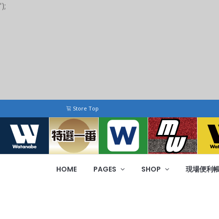
');
Store Top
HOME
PAGES
SHOP
現場便利