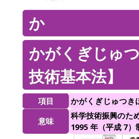
か
かがくぎじゅ
技術基本法】
項目
かがくぎじゅつき
科学技術振興のた
意味
1995 年（平成 7