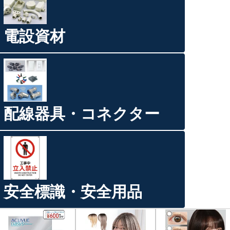
電設資材
配線器具・コネクター
安全標識・安全用品