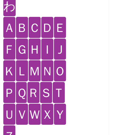
わ
Ａ
Ｂ
Ｃ
Ｄ
Ｅ
Ｆ
Ｇ
Ｈ
Ｉ
Ｊ
Ｋ
Ｌ
Ｍ
Ｎ
Ｏ
Ｐ
Ｑ
Ｒ
Ｓ
Ｔ
Ｕ
Ｖ
Ｗ
Ｘ
Ｙ