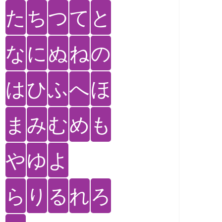
た
ち
つ
て
と
な
に
ぬ
ね
の
は
ひ
ふ
へ
ほ
ま
み
む
め
も
や
ゆ
よ
ら
り
る
れ
ろ