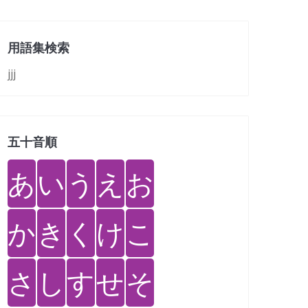
用語集検索
jjj
五十音順
あ
い
う
え
お
か
き
く
け
こ
さ
し
す
せ
そ