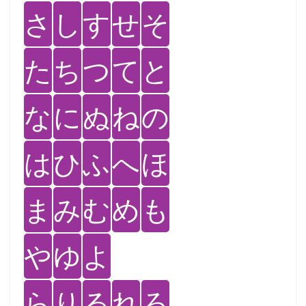
さ
し
す
せ
そ
た
ち
つ
て
と
な
に
ぬ
ね
の
は
ひ
ふ
へ
ほ
ま
み
む
め
も
や
ゆ
よ
ら
り
る
れ
ろ