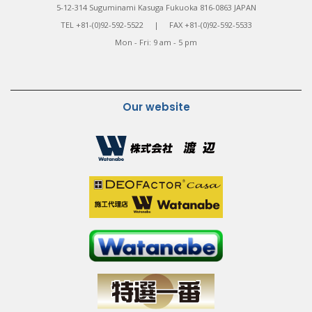
5-12-314 Suguminami Kasuga Fukuoka 816-0863 JAPAN
TEL +81-(0)92-592-5522 | FAX +81-(0)92-592-5533
Mon - Fri: 9 am - 5 pm
Our website