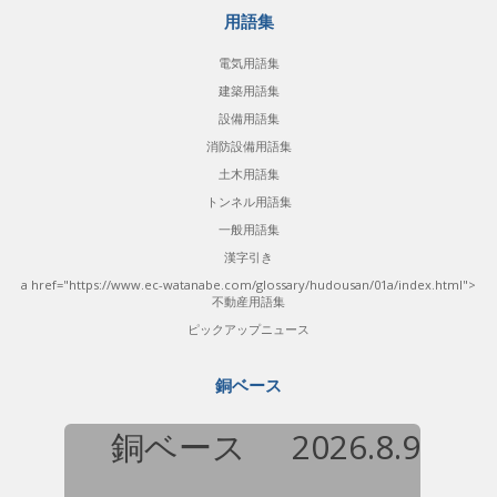
用語集
電気用語集
建築用語集
設備用語集
消防設備用語集
土木用語集
トンネル用語集
一般用語集
漢字引き
a href="https://www.ec-watanabe.com/glossary/hudousan/01a/index.html">
不動産用語集
ピックアップニュース
銅ベース
銅ベース
2026.8.9