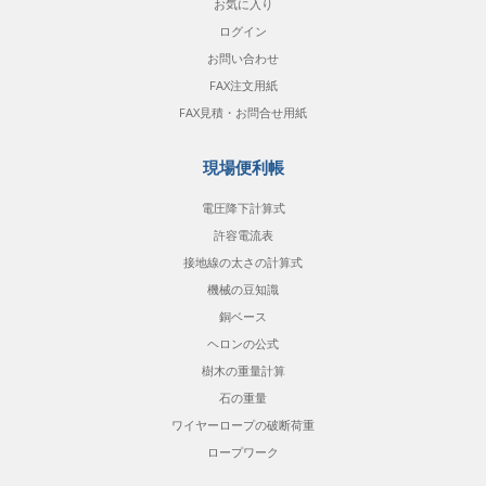
お気に入り
ログイン
お問い合わせ
FAX注文用紙
FAX見積・お問合せ用紙
現場便利帳
電圧降下計算式
許容電流表
接地線の太さの計算式
機械の豆知識
銅ベース
ヘロンの公式
樹木の重量計算
石の重量
ワイヤーロープの破断荷重
ロープワーク