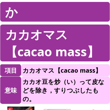
か
カカオマス
【cacao mass】
項目
カカオマス【cacao mass】
カカオ豆を炒（い）って皮な
意味
どを除き，すりつぶしたも
の。