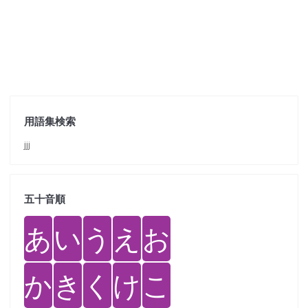
用語集検索
jjj
五十音順
あ
い
う
え
お
か
き
く
け
こ