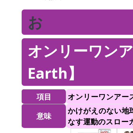
お
オンリーワンアー
Earth】
項目
オンリーワンアース【O
かけがえのない地
意味
なす運動のスロー