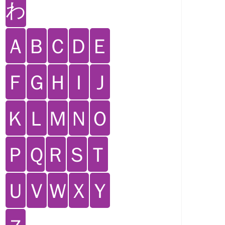
わ
Ａ
Ｂ
Ｃ
Ｄ
Ｅ
Ｆ
Ｇ
Ｈ
Ｉ
Ｊ
Ｋ
Ｌ
Ｍ
Ｎ
Ｏ
Ｐ
Ｑ
Ｒ
Ｓ
Ｔ
Ｕ
Ｖ
Ｗ
Ｘ
Ｙ