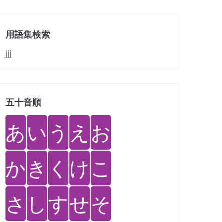
用語集検索
jjj
五十音順
あ
い
う
え
お
か
き
く
け
こ
さ
し
す
せ
そ