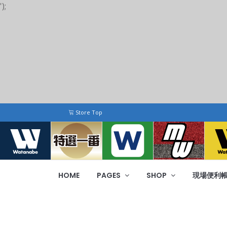
');
Store Top
HOME
PAGES
SHOP
現場便利