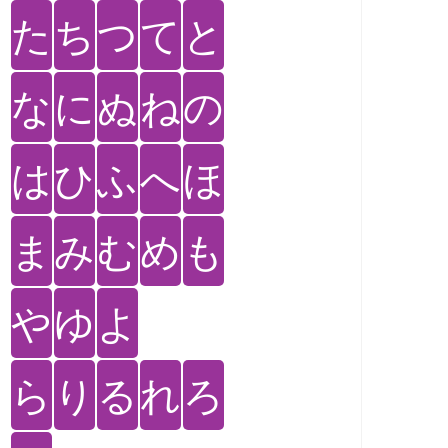
た
ち
つ
て
と
な
に
ぬ
ね
の
は
ひ
ふ
へ
ほ
ま
み
む
め
も
や
ゆ
よ
ら
り
る
れ
ろ