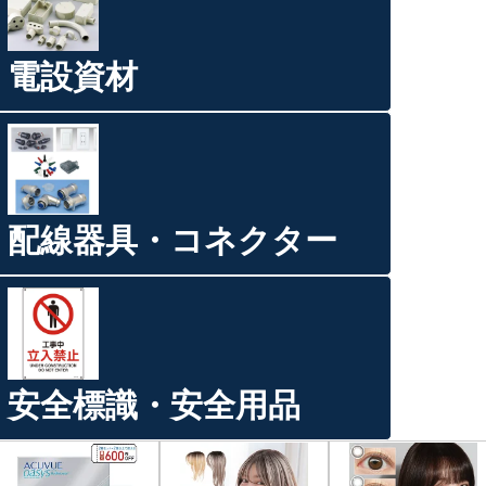
電設資材
配線器具・コネクター
安全標識・安全用品