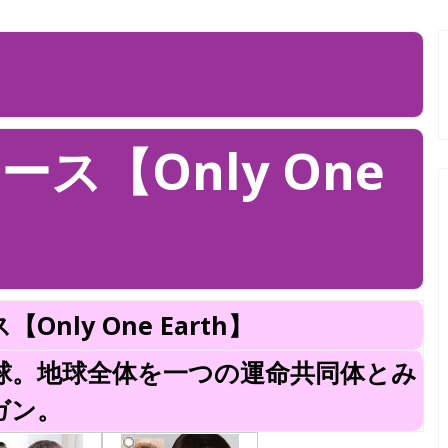
ス【Only One
nly One Earth】
球。地球全体を一つの運命共同体とみ
ガン。