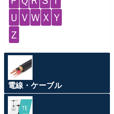
Ｕ
Ｖ
Ｗ
Ｘ
Ｙ
Ｚ
電線・ケーブル