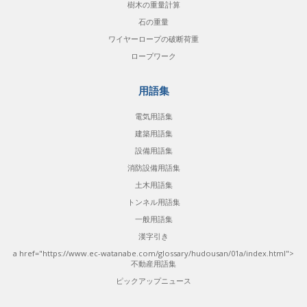
樹木の重量計算
石の重量
ワイヤーロープの破断荷重
ロープワーク
用語集
電気用語集
建築用語集
設備用語集
消防設備用語集
土木用語集
トンネル用語集
一般用語集
漢字引き
a href="https://www.ec-watanabe.com/glossary/hudousan/01a/index.html">
不動産用語集
ピックアップニュース