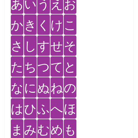
あ
い
う
え
お
か
き
く
け
こ
さ
し
す
せ
そ
た
ち
つ
て
と
な
に
ぬ
ね
の
は
ひ
ふ
へ
ほ
ま
み
む
め
も