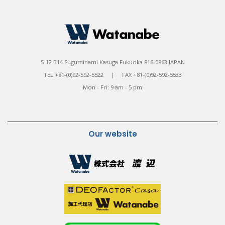
5-12-314 Suguminami Kasuga Fukuoka 816-0863 JAPAN
TEL +81-(0)92-592-5522 | FAX +81-(0)92-592-5533
Mon - Fri: 9 am - 5 pm
Our website