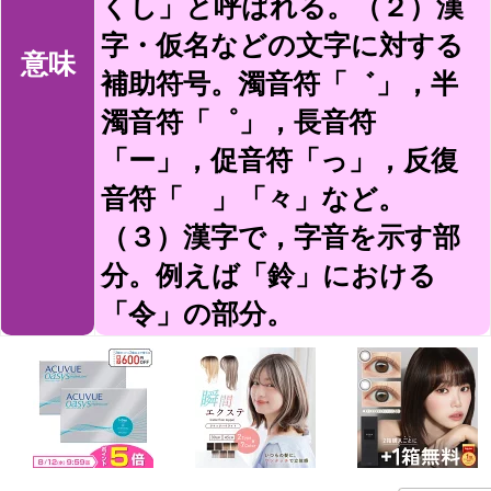
くし」と呼ばれる。（２）漢
字・仮名などの文字に対する
意味
補助符号。濁音符「゛」，半
濁音符「゜」，長音符
「ー」，促音符「っ」，反復
音符「ゝ」「々」など。
（３）漢字で，字音を示す部
分。例えば「鈴」における
「令」の部分。