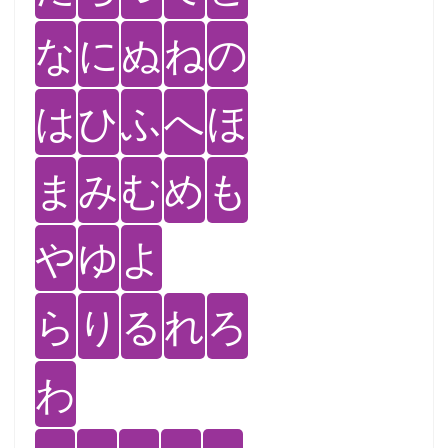
な
に
ぬ
ね
の
は
ひ
ふ
へ
ほ
ま
み
む
め
も
や
ゆ
よ
ら
り
る
れ
ろ
わ