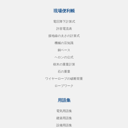
現場便利帳
電圧降下計算式
許容電流表
接地線の太さの計算式
機械の豆知識
銅ベース
ヘロンの公式
樹木の重量計算
石の重量
ワイヤーロープの破断荷重
ロープワーク
用語集
電気用語集
建築用語集
設備用語集