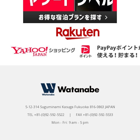
5-12-314 Suguminami Kasuga Fukuoka 816-0863 JAPAN
TEL +81-(0)92-592-5522 | FAX +81-(0)92-592-5533
Mon - Fri: 9 am - 5 pm