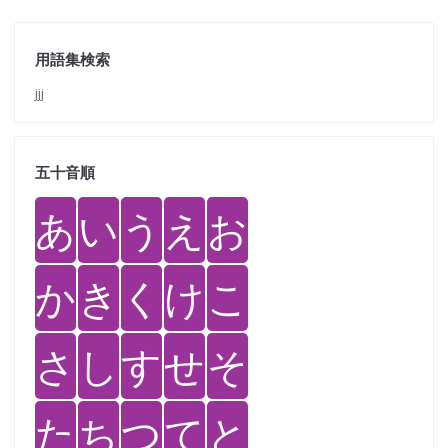
用語集検索
jjj
五十音順
あ
い
う
え
お
か
き
く
け
こ
さ
し
す
せ
そ
た
ち
つ
て
と