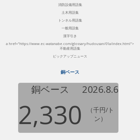
消防設備用語集
土木用語集
トンネル用語集
一般用語集
漢字引き
a href="https://www.ec-watanabe.com/glossary/hudousan/01a/index.html">
不動産用語集
ピックアップニュース
銅ベース
銅ベース
2026.8.6
2,330
（千円/ト
ン）