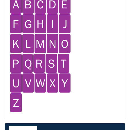
Ａ
Ｂ
Ｃ
Ｄ
Ｅ
Ｆ
Ｇ
Ｈ
Ｉ
Ｊ
Ｋ
Ｌ
Ｍ
Ｎ
Ｏ
Ｐ
Ｑ
Ｒ
Ｓ
Ｔ
Ｕ
Ｖ
Ｗ
Ｘ
Ｙ
Ｚ