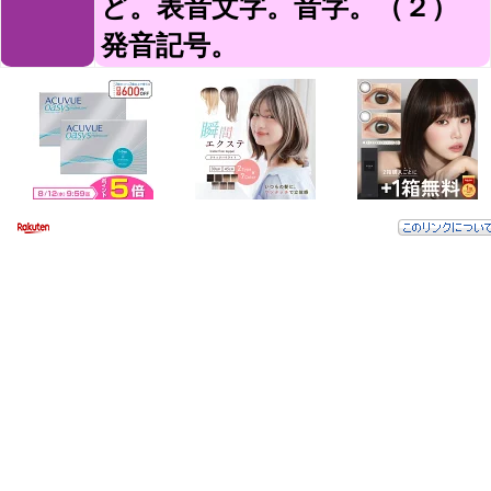
ど。表音文字。音字。（２）
発音記号。