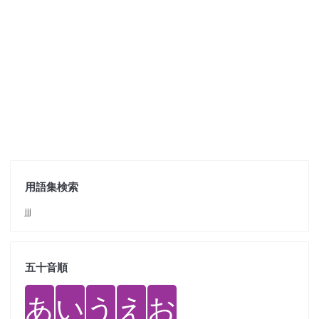
用語集検索
jjj
五十音順
あ
い
う
え
お