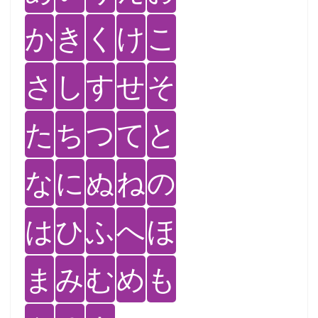
か
き
く
け
こ
さ
し
す
せ
そ
た
ち
つ
て
と
な
に
ぬ
ね
の
は
ひ
ふ
へ
ほ
ま
み
む
め
も