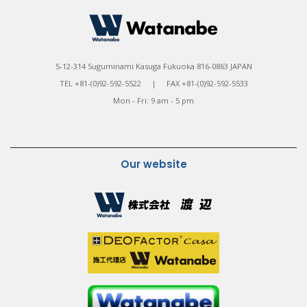
5-12-314 Suguminami Kasuga Fukuoka 816-0863 JAPAN
TEL +81-(0)92-592-5522 | FAX +81-(0)92-592-5533
Mon - Fri: 9 am - 5 pm
Our website