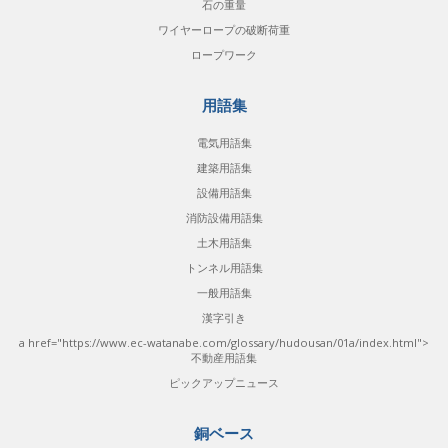
石の重量
ワイヤーロープの破断荷重
ロープワーク
用語集
電気用語集
建築用語集
設備用語集
消防設備用語集
土木用語集
トンネル用語集
一般用語集
漢字引き
a href="https://www.ec-watanabe.com/glossary/hudousan/01a/index.html">
不動産用語集
ピックアップニュース
銅ベース