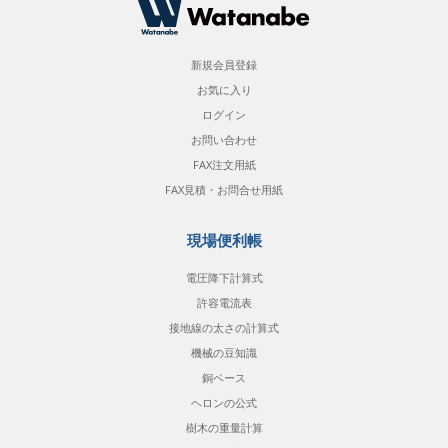
新規会員登録
お気に入り
ログイン
お問い合わせ
FAX注文用紙
FAX見積・お問合せ用紙
現場便利帳
電圧降下計算式
許容電流表
接地線の太さの計算式
機械の豆知識
銅ベース
ヘロンの公式
樹木の重量計算