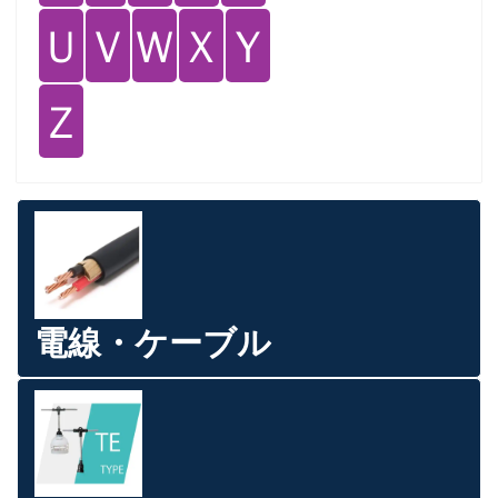
Ｕ
Ｖ
Ｗ
Ｘ
Ｙ
Ｚ
電線・ケーブル