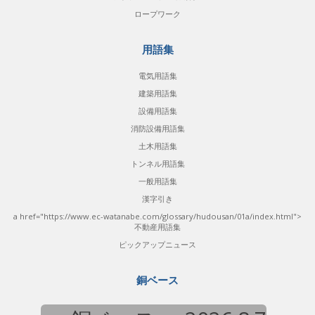
ロープワーク
用語集
電気用語集
建築用語集
設備用語集
消防設備用語集
土木用語集
トンネル用語集
一般用語集
漢字引き
a href="https://www.ec-watanabe.com/glossary/hudousan/01a/index.html">
不動産用語集
ピックアップニュース
銅ベース