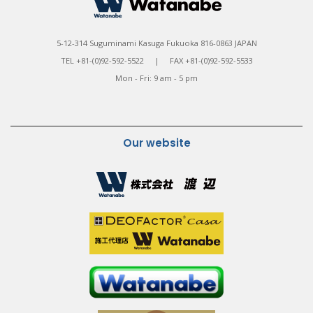
5-12-314 Suguminami Kasuga Fukuoka 816-0863 JAPAN
TEL +81-(0)92-592-5522 | FAX +81-(0)92-592-5533
Mon - Fri: 9 am - 5 pm
Our website