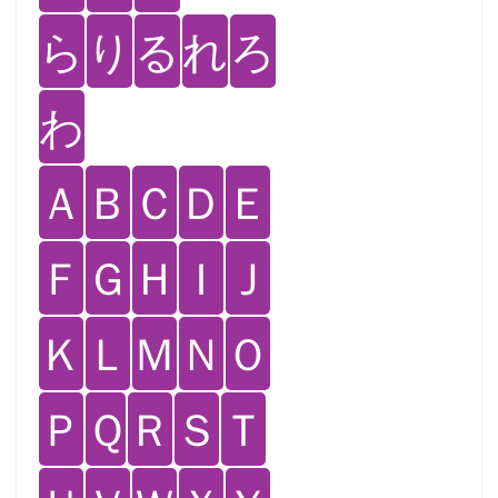
ら
り
る
れ
ろ
わ
Ａ
Ｂ
Ｃ
Ｄ
Ｅ
Ｆ
Ｇ
Ｈ
Ｉ
Ｊ
Ｋ
Ｌ
Ｍ
Ｎ
Ｏ
Ｐ
Ｑ
Ｒ
Ｓ
Ｔ