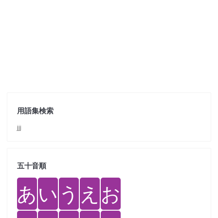
用語集検索
jjj
五十音順
あ
い
う
え
お