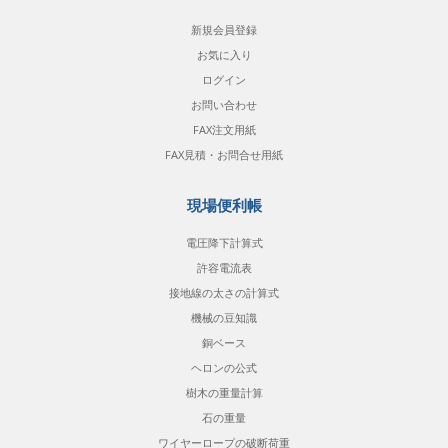
新規会員登録
お気に入り
ログイン
お問い合わせ
FAX注文用紙
FAX見積・お問合せ用紙
現場便利帳
電圧降下計算式
許容電流表
接地線の太さの計算式
機械の豆知識
銅ベース
ヘロンの公式
樹木の重量計算
石の重量
ワイヤーロープの破断荷重