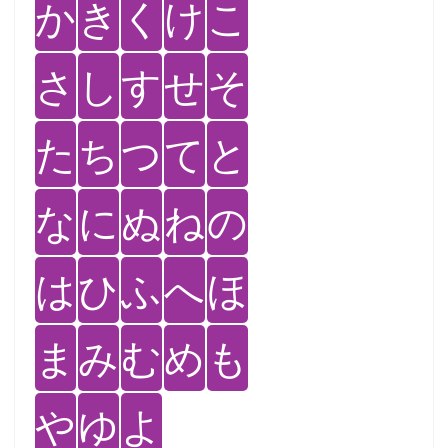
か
き
く
け
こ
さ
し
す
せ
そ
た
ち
つ
て
と
な
に
ぬ
ね
の
は
ひ
ふ
へ
ほ
ま
み
む
め
も
や
ゆ
よ