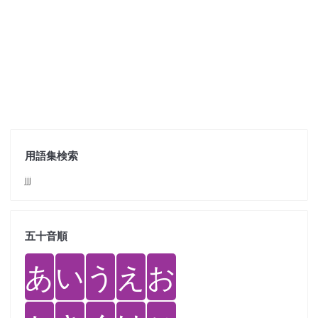
用語集検索
jjj
五十音順
あ
い
う
え
お