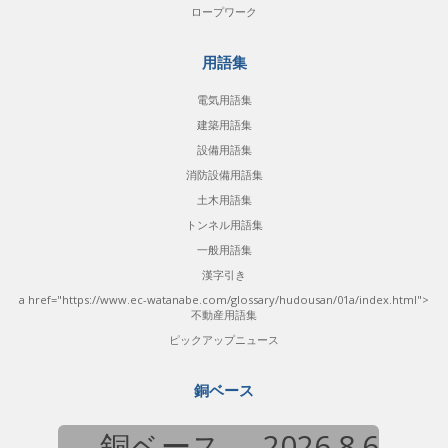
ロープワーク
用語集
電気用語集
建築用語集
設備用語集
消防設備用語集
土木用語集
トンネル用語集
一般用語集
漢字引き
a href="https://www.ec-watanabe.com/glossary/hudousan/01a/index.html">
不動産用語集
ピックアップニュース
銅ベース
銅ベース
2026.8.6