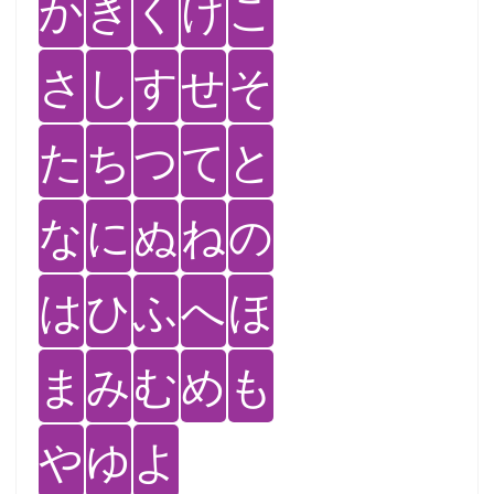
か
き
く
け
こ
さ
し
す
せ
そ
た
ち
つ
て
と
な
に
ぬ
ね
の
は
ひ
ふ
へ
ほ
ま
み
む
め
も
や
ゆ
よ