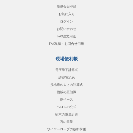
新規会員登録
お気に入り
ログイン
お問い合わせ
FAX注文用紙
FAX見積・お問合せ用紙
現場便利帳
電圧降下計算式
許容電流表
接地線の太さの計算式
機械の豆知識
銅ベース
ヘロンの公式
樹木の重量計算
石の重量
ワイヤーロープの破断荷重