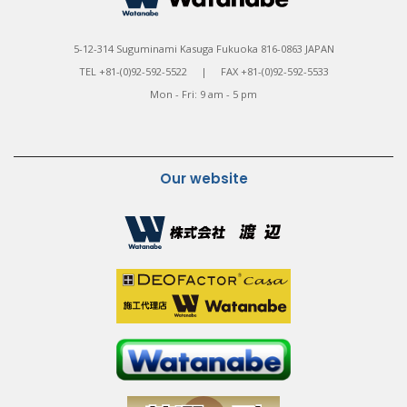
5-12-314 Suguminami Kasuga Fukuoka 816-0863 JAPAN
TEL +81-(0)92-592-5522 | FAX +81-(0)92-592-5533
Mon - Fri: 9 am - 5 pm
Our website