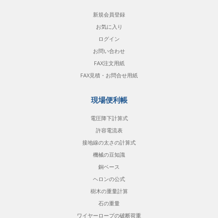
新規会員登録
お気に入り
ログイン
お問い合わせ
FAX注文用紙
FAX見積・お問合せ用紙
現場便利帳
電圧降下計算式
許容電流表
接地線の太さの計算式
機械の豆知識
銅ベース
ヘロンの公式
樹木の重量計算
石の重量
ワイヤーロープの破断荷重