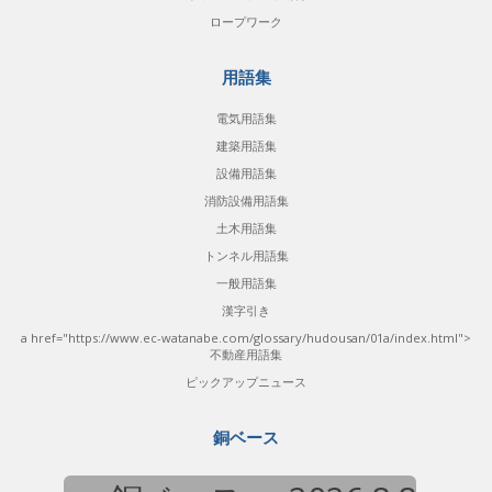
ロープワーク
用語集
電気用語集
建築用語集
設備用語集
消防設備用語集
土木用語集
トンネル用語集
一般用語集
漢字引き
a href="https://www.ec-watanabe.com/glossary/hudousan/01a/index.html">
不動産用語集
ピックアップニュース
銅ベース