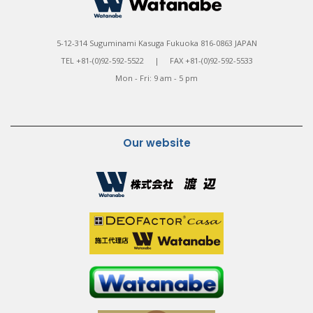
5-12-314 Suguminami Kasuga Fukuoka 816-0863 JAPAN
TEL +81-(0)92-592-5522 | FAX +81-(0)92-592-5533
Mon - Fri: 9 am - 5 pm
Our website