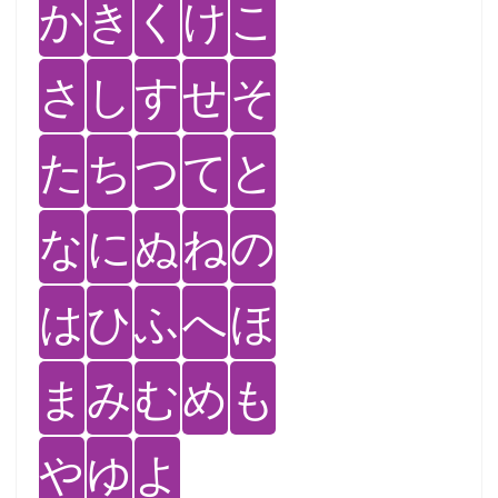
か
き
く
け
こ
さ
し
す
せ
そ
た
ち
つ
て
と
な
に
ぬ
ね
の
は
ひ
ふ
へ
ほ
ま
み
む
め
も
や
ゆ
よ