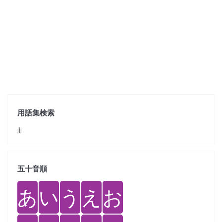
用語集検索
jjj
五十音順
あ
い
う
え
お