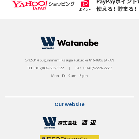
5-12-314 Suguminami Kasuga Fukuoka 816-0863 JAPAN
TEL +81-(0)92-592-5522 | FAX +81-(0)92-592-5533
Mon - Fri: 9 am - 5 pm
Our website