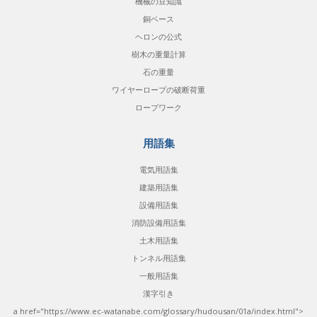
機械の豆知識
銅ベース
ヘロンの公式
樹木の重量計算
石の重量
ワイヤーロープの破断荷重
ロープワーク
用語集
電気用語集
建築用語集
設備用語集
消防設備用語集
土木用語集
トンネル用語集
一般用語集
漢字引き
a href="https://www.ec-watanabe.com/glossary/hudousan/01a/index.html">