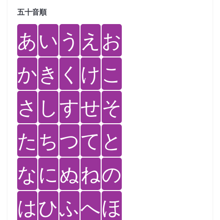
五十音順
あ
い
う
え
お
か
き
く
け
こ
さ
し
す
せ
そ
た
ち
つ
て
と
な
に
ぬ
ね
の
は
ひ
ふ
へ
ほ