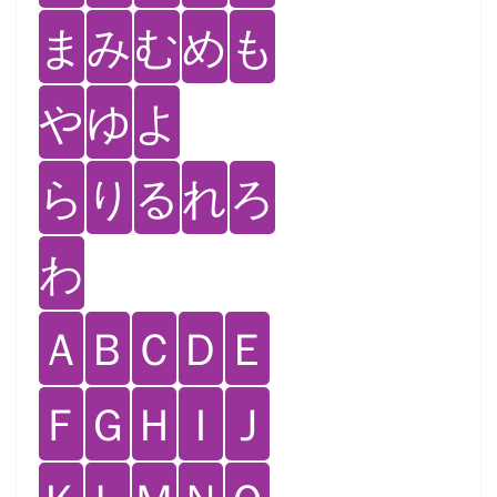
ま
み
む
め
も
や
ゆ
よ
ら
り
る
れ
ろ
わ
Ａ
Ｂ
Ｃ
Ｄ
Ｅ
Ｆ
Ｇ
Ｈ
Ｉ
Ｊ