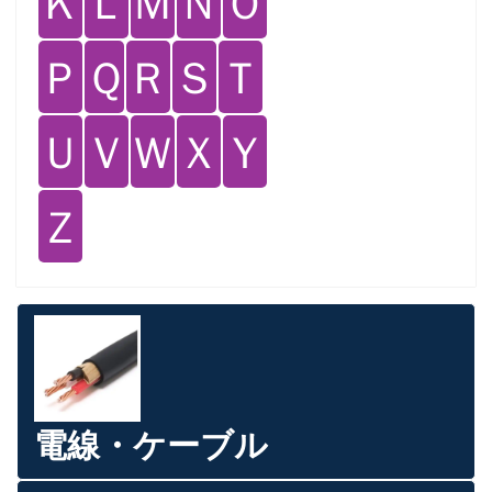
Ｋ
Ｌ
Ｍ
Ｎ
Ｏ
Ｐ
Ｑ
Ｒ
Ｓ
Ｔ
Ｕ
Ｖ
Ｗ
Ｘ
Ｙ
Ｚ
電線・ケーブル