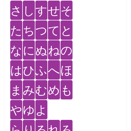
さ
し
す
せ
そ
た
ち
つ
て
と
な
に
ぬ
ね
の
は
ひ
ふ
へ
ほ
ま
み
む
め
も
や
ゆ
よ
ら
り
る
れ
ろ