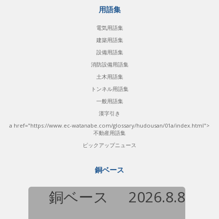
用語集
電気用語集
建築用語集
設備用語集
消防設備用語集
土木用語集
トンネル用語集
一般用語集
漢字引き
a href="https://www.ec-watanabe.com/glossary/hudousan/01a/index.html">
不動産用語集
ピックアップニュース
銅ベース
銅ベース
2026.8.8