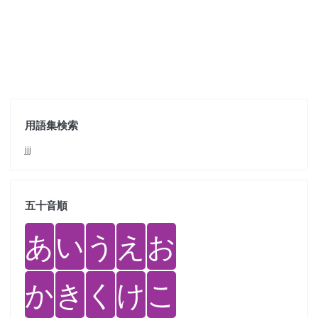
用語集検索
jjj
五十音順
あ
い
う
え
お
か
き
く
け
こ