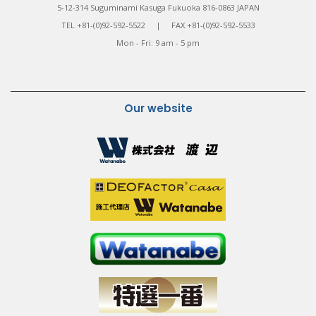
5-12-314 Suguminami Kasuga Fukuoka 816-0863 JAPAN
TEL +81-(0)92-592-5522 | FAX +81-(0)92-592-5533
Mon - Fri: 9 am - 5 pm
Our website