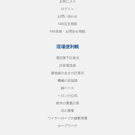
お気に入り
ログイン
お問い合わせ
FAX注文用紙
FAX見積・お問合せ用紙
現場便利帳
電圧降下計算式
許容電流表
接地線の太さの計算式
機械の豆知識
銅ベース
ヘロンの公式
樹木の重量計算
石の重量
ワイヤーロープの破断荷重
ロープワーク