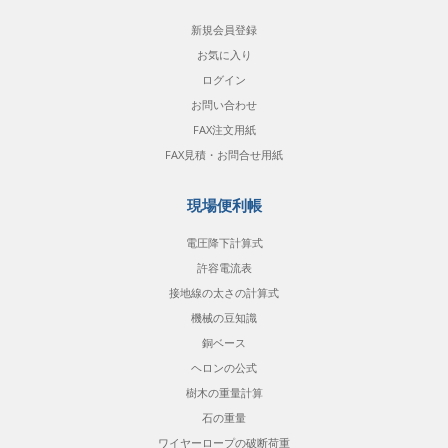
新規会員登録
お気に入り
ログイン
お問い合わせ
FAX注文用紙
FAX見積・お問合せ用紙
現場便利帳
電圧降下計算式
許容電流表
接地線の太さの計算式
機械の豆知識
銅ベース
ヘロンの公式
樹木の重量計算
石の重量
ワイヤーロープの破断荷重