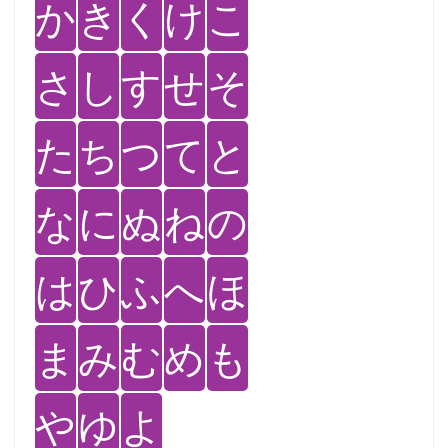
か
き
く
け
こ
さ
し
す
せ
そ
た
ち
つ
て
と
な
に
ぬ
ね
の
は
ひ
ふ
へ
ほ
ま
み
む
め
も
や
ゆ
よ