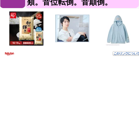
類。音位転倒。音顛倒。