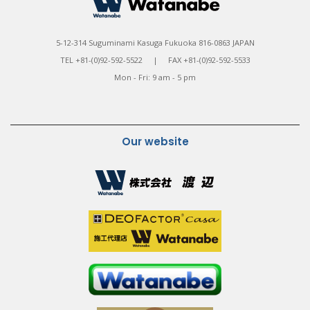
5-12-314 Suguminami Kasuga Fukuoka 816-0863 JAPAN
TEL +81-(0)92-592-5522 | FAX +81-(0)92-592-5533
Mon - Fri: 9 am - 5 pm
Our website