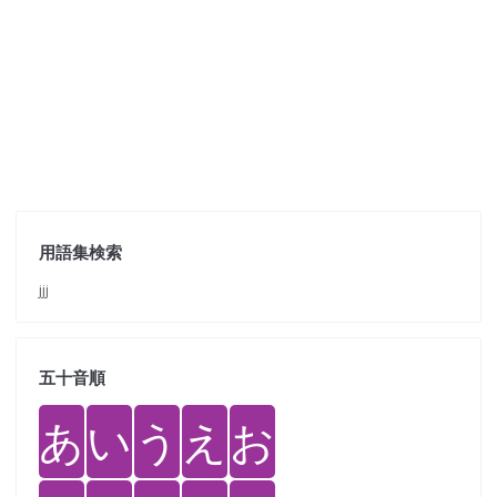
用語集検索
jjj
五十音順
あ
い
う
え
お