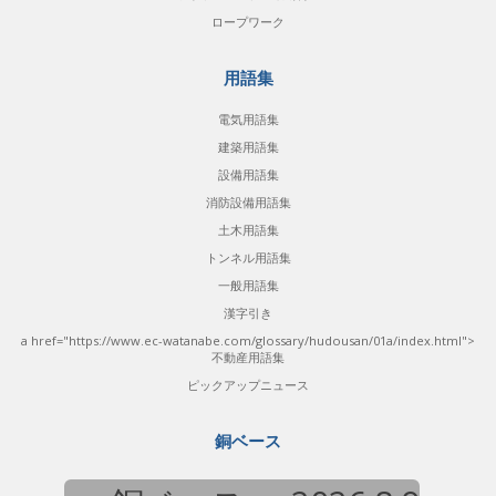
ロープワーク
用語集
電気用語集
建築用語集
設備用語集
消防設備用語集
土木用語集
トンネル用語集
一般用語集
漢字引き
a href="https://www.ec-watanabe.com/glossary/hudousan/01a/index.html">
不動産用語集
ピックアップニュース
銅ベース