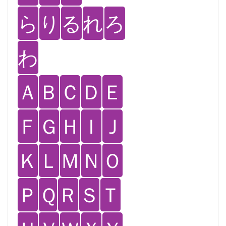
ら
り
る
れ
ろ
わ
Ａ
Ｂ
Ｃ
Ｄ
Ｅ
Ｆ
Ｇ
Ｈ
Ｉ
Ｊ
Ｋ
Ｌ
Ｍ
Ｎ
Ｏ
Ｐ
Ｑ
Ｒ
Ｓ
Ｔ