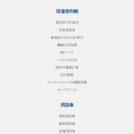
現場便利帳
電圧降下計算式
許容電流表
接地線の太さの計算式
機械の豆知識
銅ベース
ヘロンの公式
樹木の重量計算
石の重量
ワイヤーロープの破断荷重
ロープワーク
用語集
電気用語集
建築用語集
設備用語集