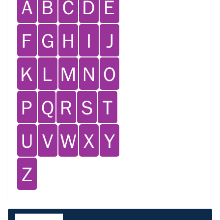
Ａ
Ｂ
Ｃ
Ｄ
Ｅ
Ｆ
Ｇ
Ｈ
Ｉ
Ｊ
Ｋ
Ｌ
Ｍ
Ｎ
Ｏ
Ｐ
Ｑ
Ｒ
Ｓ
Ｔ
Ｕ
Ｖ
Ｗ
Ｘ
Ｙ
Ｚ