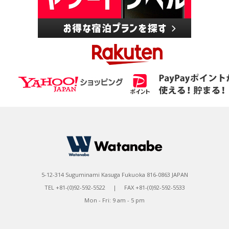
5-12-314 Suguminami Kasuga Fukuoka 816-0863 JAPAN
TEL +81-(0)92-592-5522 | FAX +81-(0)92-592-5533
Mon - Fri: 9 am - 5 pm