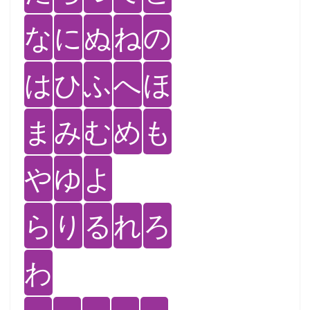
な
に
ぬ
ね
の
は
ひ
ふ
へ
ほ
ま
み
む
め
も
や
ゆ
よ
ら
り
る
れ
ろ
わ