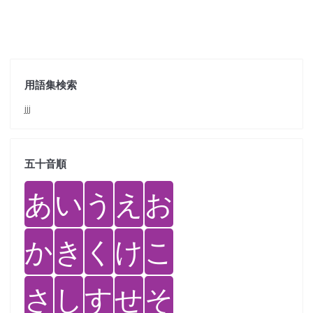
用語集検索
jjj
五十音順
あ
い
う
え
お
か
き
く
け
こ
さ
し
す
せ
そ