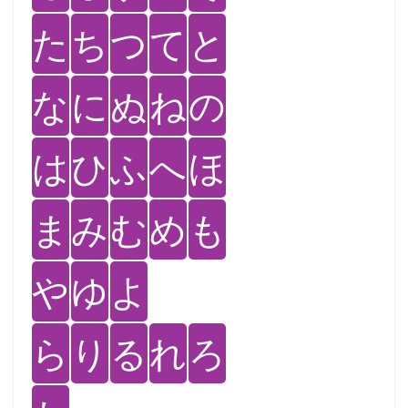
た
ち
つ
て
と
な
に
ぬ
ね
の
は
ひ
ふ
へ
ほ
ま
み
む
め
も
や
ゆ
よ
ら
り
る
れ
ろ