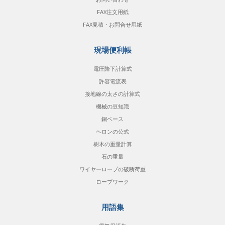
FAX注文用紙
FAX見積・お問合せ用紙
現場便利帳
電圧降下計算式
許容電流表
接地線の太さの計算式
機械の豆知識
銅ベース
ヘロンの公式
樹木の重量計算
石の重量
ワイヤーロープの破断荷重
ロープワーク
用語集