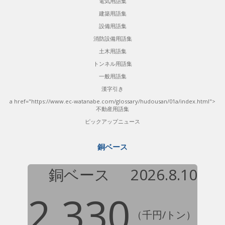
電気用語集
建築用語集
設備用語集
消防設備用語集
土木用語集
トンネル用語集
一般用語集
漢字引き
a href="https://www.ec-watanabe.com/glossary/hudousan/01a/index.html">
不動産用語集
ピックアップニュース
銅ベース
銅ベース
2026.8.10
2,330
（千円/トン）