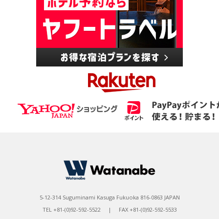
5-12-314 Suguminami Kasuga Fukuoka 816-0863 JAPAN
TEL +81-(0)92-592-5522 | FAX +81-(0)92-592-5533