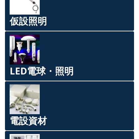
仮設照明
LED電球・照明
電設資材