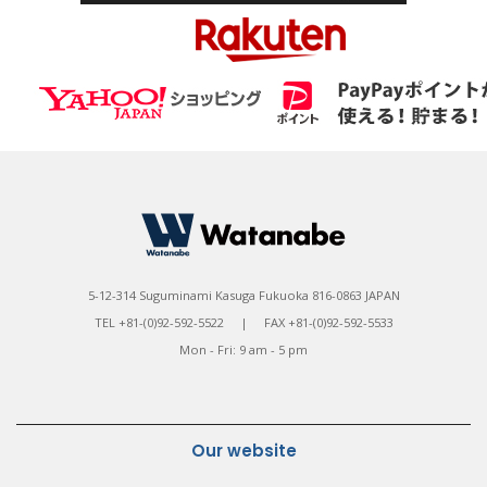
5-12-314 Suguminami Kasuga Fukuoka 816-0863 JAPAN
TEL +81-(0)92-592-5522 | FAX +81-(0)92-592-5533
Mon - Fri: 9 am - 5 pm
Our website