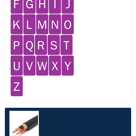
Ｆ
Ｇ
Ｈ
Ｉ
Ｊ
Ｋ
Ｌ
Ｍ
Ｎ
Ｏ
Ｐ
Ｑ
Ｒ
Ｓ
Ｔ
Ｕ
Ｖ
Ｗ
Ｘ
Ｙ
Ｚ