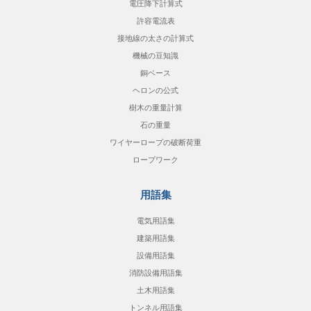
電圧降下計算式
許容電流表
接地線の太さの計算式
機械の豆知識
銅ベース
ヘロンの公式
樹木の重量計算
石の重量
ワイヤーロープの破断荷重
ロープワーク
用語集
電気用語集
建築用語集
設備用語集
消防設備用語集
土木用語集
トンネル用語集