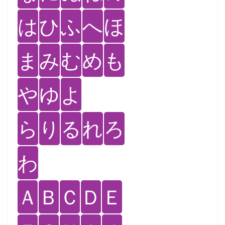
は
ひ
ふ
へ
ほ
ま
み
む
め
も
や
ゆ
よ
ら
り
る
れ
ろ
わ
Ａ
Ｂ
Ｃ
Ｄ
Ｅ