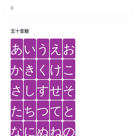
jjj
五十音順
あ
い
う
え
お
か
き
く
け
こ
さ
し
す
せ
そ
た
ち
つ
て
と
な
に
ぬ
ね
の