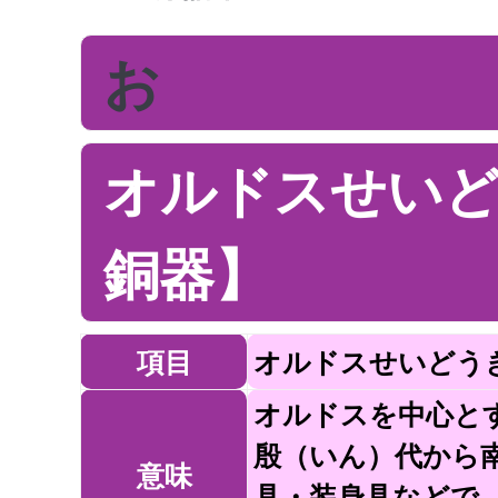
お
オルドスせい
銅器】
項目
オルドスせいどう
オルドスを中心と
殷（いん）代から
意味
具・装身具などで