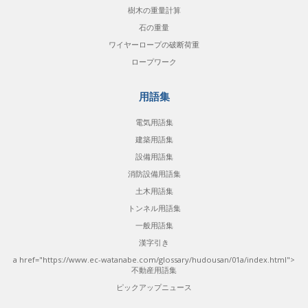
樹木の重量計算
石の重量
ワイヤーロープの破断荷重
ロープワーク
用語集
電気用語集
建築用語集
設備用語集
消防設備用語集
土木用語集
トンネル用語集
一般用語集
漢字引き
a href="https://www.ec-watanabe.com/glossary/hudousan/01a/index.html">
不動産用語集
ピックアップニュース