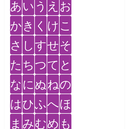
あ
い
う
え
お
か
き
く
け
こ
さ
し
す
せ
そ
た
ち
つ
て
と
な
に
ぬ
ね
の
は
ひ
ふ
へ
ほ
ま
み
む
め
も