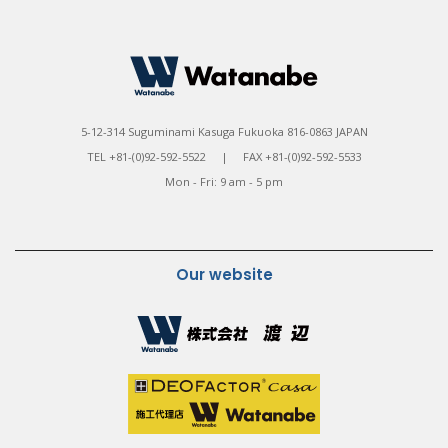
5-12-314 Suguminami Kasuga Fukuoka 816-0863 JAPAN
TEL +81-(0)92-592-5522 | FAX +81-(0)92-592-5533
Mon - Fri: 9 am - 5 pm
Our website