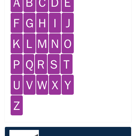
Ａ
Ｂ
Ｃ
Ｄ
Ｅ
Ｆ
Ｇ
Ｈ
Ｉ
Ｊ
Ｋ
Ｌ
Ｍ
Ｎ
Ｏ
Ｐ
Ｑ
Ｒ
Ｓ
Ｔ
Ｕ
Ｖ
Ｗ
Ｘ
Ｙ
Ｚ