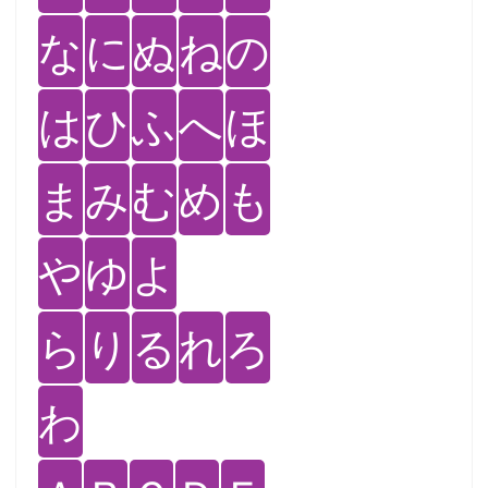
な
に
ぬ
ね
の
は
ひ
ふ
へ
ほ
ま
み
む
め
も
や
ゆ
よ
ら
り
る
れ
ろ
わ