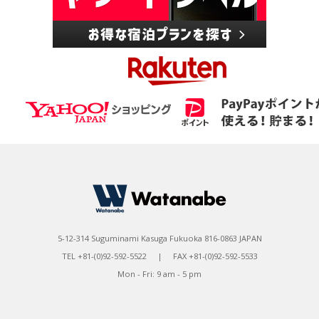
5-12-314 Suguminami Kasuga Fukuoka 816-0863 JAPAN
TEL +81-(0)92-592-5522 | FAX +81-(0)92-592-5533
Mon - Fri: 9 am - 5 pm