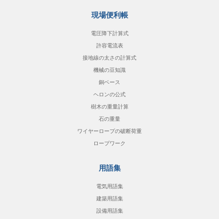
現場便利帳
電圧降下計算式
許容電流表
接地線の太さの計算式
機械の豆知識
銅ベース
ヘロンの公式
樹木の重量計算
石の重量
ワイヤーロープの破断荷重
ロープワーク
用語集
電気用語集
建築用語集
設備用語集