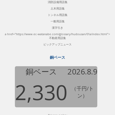
消防設備用語集
土木用語集
トンネル用語集
一般用語集
漢字引き
a href="https://www.ec-watanabe.com/glossary/hudousan/01a/index.html">
不動産用語集
ピックアップニュース
銅ベース
銅ベース
2026.8.9
2,330
（千円/ト
ン）