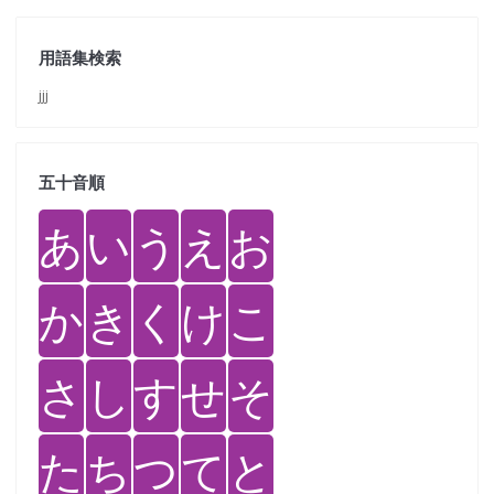
用語集検索
jjj
五十音順
あ
い
う
え
お
か
き
く
け
こ
さ
し
す
せ
そ
た
ち
つ
て
と