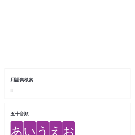
用語集検索
jjj
五十音順
あ
い
う
え
お