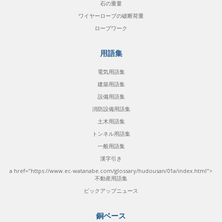
石の重量
ワイヤーロープの破断荷重
ロープワーク
用語集
電気用語集
建築用語集
設備用語集
消防設備用語集
土木用語集
トンネル用語集
一般用語集
漢字引き
a href="https://www.ec-watanabe.com/glossary/hudousan/01a/index.html">
不動産用語集
ピックアップニュース
銅ベース