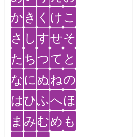
か
き
く
け
こ
さ
し
す
せ
そ
た
ち
つ
て
と
な
に
ぬ
ね
の
は
ひ
ふ
へ
ほ
ま
み
む
め
も