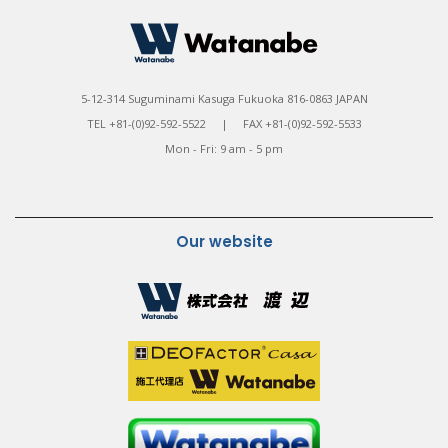
5-12-314 Suguminami Kasuga Fukuoka 816-0863 JAPAN
TEL +81-(0)92-592-5522 | FAX +81-(0)92-592-5533
Mon - Fri: 9 am - 5 pm
Our website