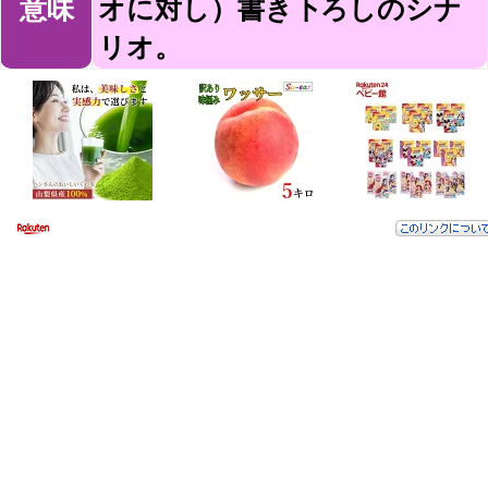
意味
オに対し）書き下ろしのシナ
リオ。