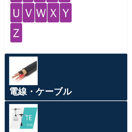
Ｕ
Ｖ
Ｗ
Ｘ
Ｙ
Ｚ
電線・ケーブル