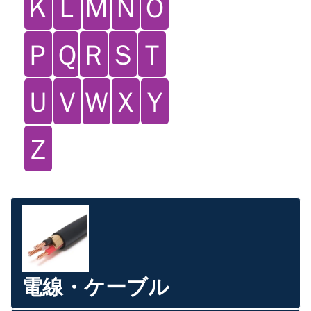
Ｋ
Ｌ
Ｍ
Ｎ
Ｏ
Ｐ
Ｑ
Ｒ
Ｓ
Ｔ
Ｕ
Ｖ
Ｗ
Ｘ
Ｙ
Ｚ
電線・ケーブル