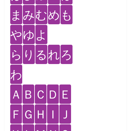
ま
み
む
め
も
や
ゆ
よ
ら
り
る
れ
ろ
わ
Ａ
Ｂ
Ｃ
Ｄ
Ｅ
Ｆ
Ｇ
Ｈ
Ｉ
Ｊ