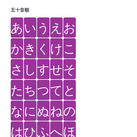
五十音順
あ
い
う
え
お
か
き
く
け
こ
さ
し
す
せ
そ
た
ち
つ
て
と
な
に
ぬ
ね
の
は
ひ
ふ
へ
ほ