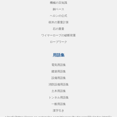
機械の豆知識
銅ベース
ヘロンの公式
樹木の重量計算
石の重量
ワイヤーロープの破断荷重
ロープワーク
用語集
電気用語集
建築用語集
設備用語集
消防設備用語集
土木用語集
トンネル用語集
一般用語集
漢字引き
a href="https://www.ec-watanabe.com/glossary/hudousan/01a/index.html">