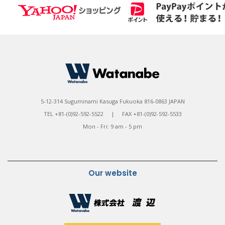
5-12-314 Suguminami Kasuga Fukuoka 816-0863 JAPAN
TEL +81-(0)92-592-5522 | FAX +81-(0)92-592-5533
Mon - Fri: 9 am - 5 pm
Our website