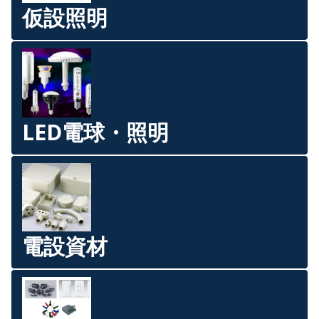
仮設照明
LED電球・照明
電設資材