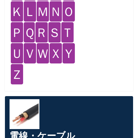
Ｋ
Ｌ
Ｍ
Ｎ
Ｏ
Ｐ
Ｑ
Ｒ
Ｓ
Ｔ
Ｕ
Ｖ
Ｗ
Ｘ
Ｙ
Ｚ
電線・ケーブル