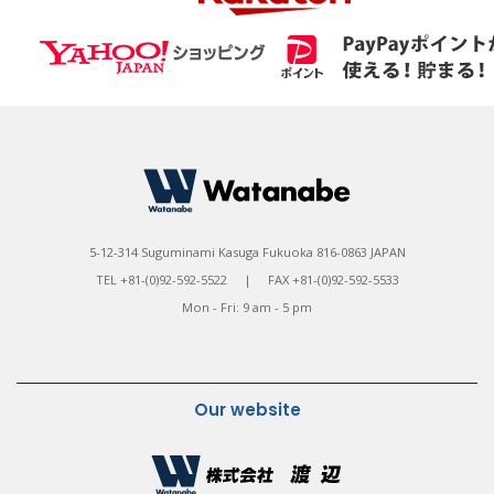
5-12-314 Suguminami Kasuga Fukuoka 816-0863 JAPAN
TEL +81-(0)92-592-5522 | FAX +81-(0)92-592-5533
Mon - Fri: 9 am - 5 pm
Our website