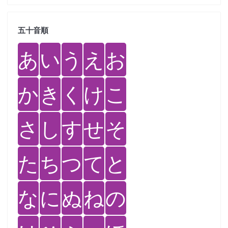
五十音順
あ
い
う
え
お
か
き
く
け
こ
さ
し
す
せ
そ
た
ち
つ
て
と
な
に
ぬ
ね
の