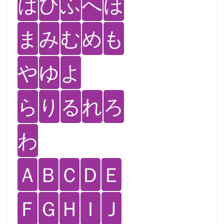
は
ひ
ふ
へ
ほ
ま
み
む
め
も
や
ゆ
よ
ら
り
る
れ
ろ
わ
Ａ
Ｂ
Ｃ
Ｄ
Ｅ
Ｆ
Ｇ
Ｈ
Ｉ
Ｊ