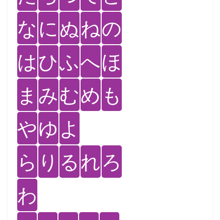
な
に
ぬ
ね
の
は
ひ
ふ
へ
ほ
ま
み
む
め
も
や
ゆ
よ
ら
り
る
れ
ろ
わ