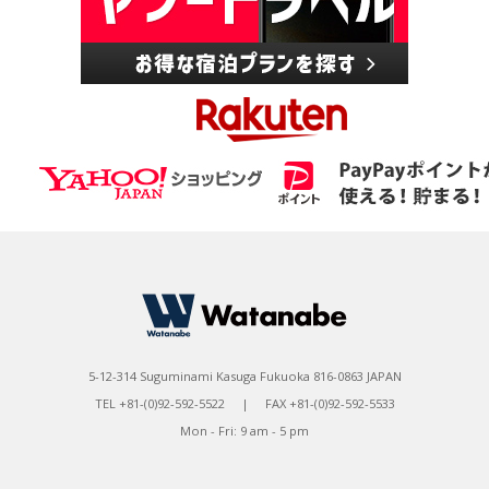
5-12-314 Suguminami Kasuga Fukuoka 816-0863 JAPAN
TEL +81-(0)92-592-5522 | FAX +81-(0)92-592-5533
Mon - Fri: 9 am - 5 pm