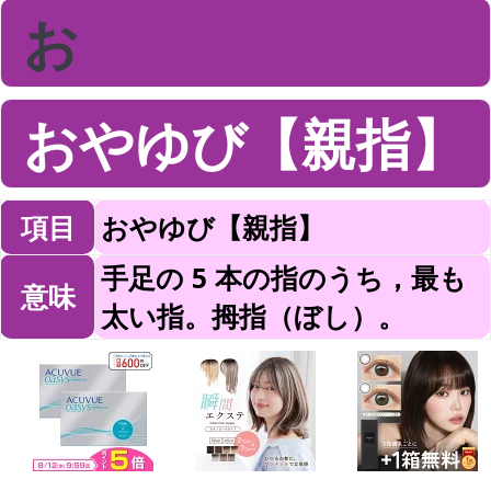
お
おやゆび【親指】
項目
おやゆび【親指】
手足の 5 本の指のうち，最も
意味
太い指。拇指（ぼし）。