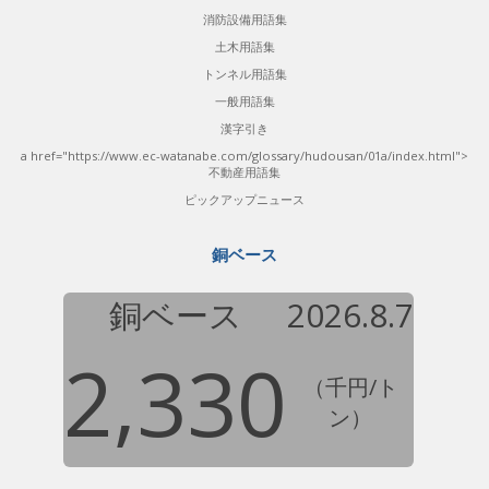
消防設備用語集
土木用語集
トンネル用語集
一般用語集
漢字引き
a href="https://www.ec-watanabe.com/glossary/hudousan/01a/index.html">
不動産用語集
ピックアップニュース
銅ベース
銅ベース
2026.8.7
2,330
（千円/ト
ン）