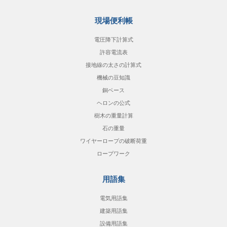
現場便利帳
電圧降下計算式
許容電流表
接地線の太さの計算式
機械の豆知識
銅ベース
ヘロンの公式
樹木の重量計算
石の重量
ワイヤーロープの破断荷重
ロープワーク
用語集
電気用語集
建築用語集
設備用語集