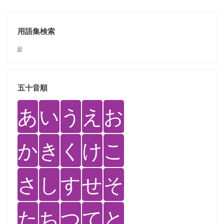
用語集検索
jjj
五十音順
あ
い
う
え
お
か
き
く
け
こ
さ
し
す
せ
そ
た
ち
つ
て
と