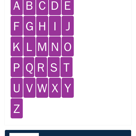
Ａ
Ｂ
Ｃ
Ｄ
Ｅ
Ｆ
Ｇ
Ｈ
Ｉ
Ｊ
Ｋ
Ｌ
Ｍ
Ｎ
Ｏ
Ｐ
Ｑ
Ｒ
Ｓ
Ｔ
Ｕ
Ｖ
Ｗ
Ｘ
Ｙ
Ｚ