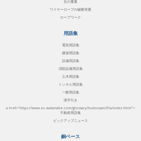
石の重量
ワイヤーロープの破断荷重
ロープワーク
用語集
電気用語集
建築用語集
設備用語集
消防設備用語集
土木用語集
トンネル用語集
一般用語集
漢字引き
a href="https://www.ec-watanabe.com/glossary/hudousan/01a/index.html">
不動産用語集
ピックアップニュース
銅ベース