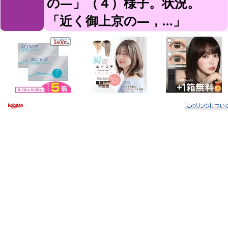
の—」（４）様子。状況。
「近く御上京の—，…」