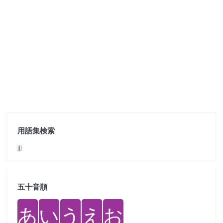
用語集検索
jjj
五十音順
あ
い
う
え
お