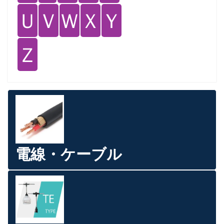
Ｕ
Ｖ
Ｗ
Ｘ
Ｙ
Ｚ
電線・ケーブル