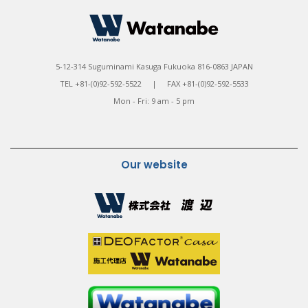
5-12-314 Suguminami Kasuga Fukuoka 816-0863 JAPAN
TEL +81-(0)92-592-5522 | FAX +81-(0)92-592-5533
Mon - Fri: 9 am - 5 pm
Our website