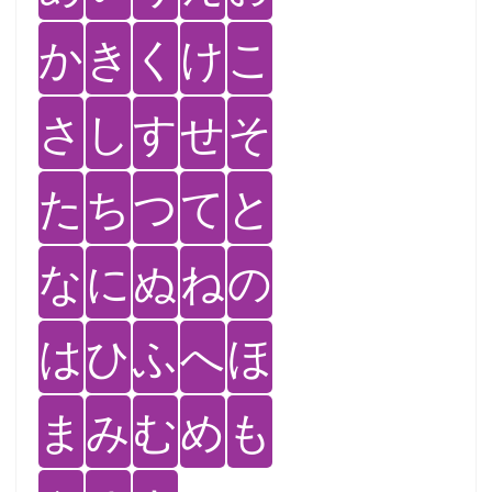
か
き
く
け
こ
さ
し
す
せ
そ
た
ち
つ
て
と
な
に
ぬ
ね
の
は
ひ
ふ
へ
ほ
ま
み
む
め
も