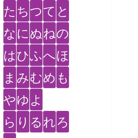
た
ち
つ
て
と
な
に
ぬ
ね
の
は
ひ
ふ
へ
ほ
ま
み
む
め
も
や
ゆ
よ
ら
り
る
れ
ろ