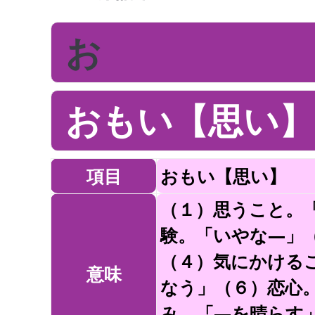
お
おもい【思い】
項目
おもい【思い】
（１）思うこと。
験。「いやな—」
（４）気にかける
意味
なう」（６）恋心
み。「—を晴らす