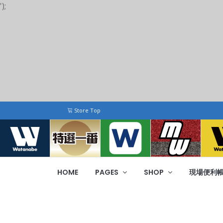
');
Store Top
HOME
PAGES
SHOP
現場便利