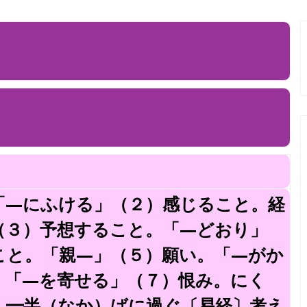
「—にふける」（２）感じること。経
（３）予想すること。「—どおり」
こと。「親—」（５）願い。「—がか
。「—を寄せる」（７）恨み。にく
」━半（なか）ばに過ぐ〔易経〕考え