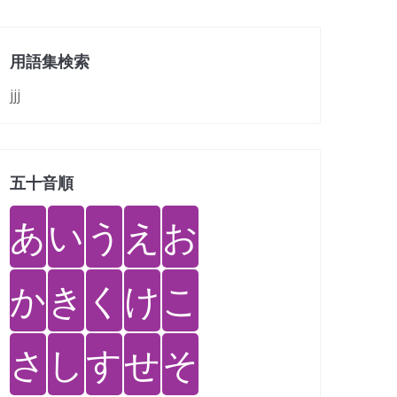
用語集検索
jjj
五十音順
あ
い
う
え
お
か
き
く
け
こ
さ
し
す
せ
そ