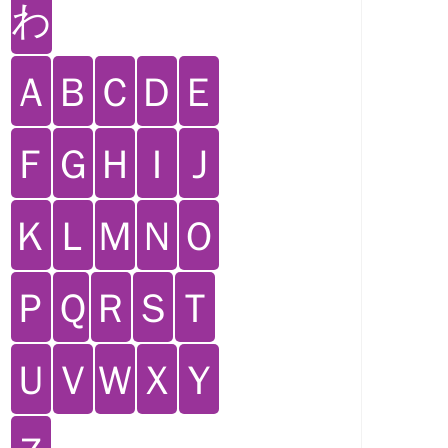
わ
Ａ
Ｂ
Ｃ
Ｄ
Ｅ
Ｆ
Ｇ
Ｈ
Ｉ
Ｊ
Ｋ
Ｌ
Ｍ
Ｎ
Ｏ
Ｐ
Ｑ
Ｒ
Ｓ
Ｔ
Ｕ
Ｖ
Ｗ
Ｘ
Ｙ