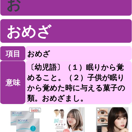
お
おめざ
項目
おめざ
〔幼児語〕（１）眠りから覚
めること。（２）子供が眠り
意味
から覚めた時に与える菓子の
類。おめざまし。