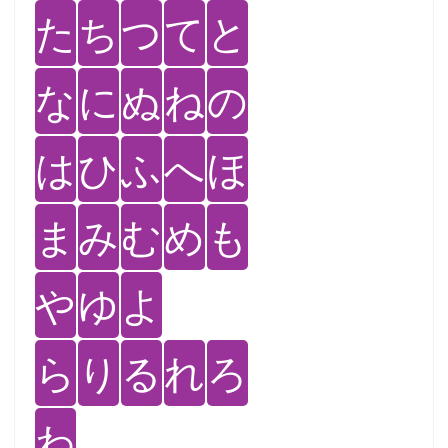
た
ち
つ
て
と
な
に
ぬ
ね
の
は
ひ
ふ
へ
ほ
ま
み
む
め
も
や
ゆ
よ
ら
り
る
れ
ろ
わ