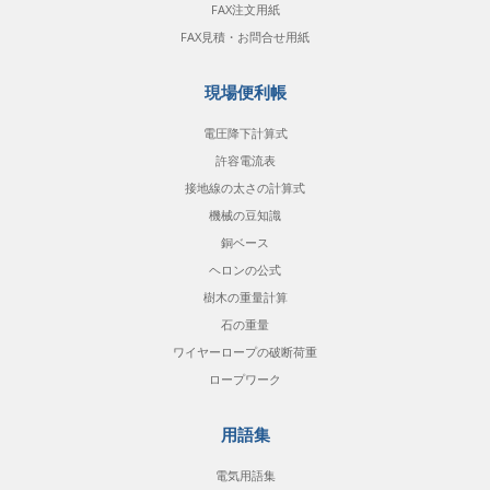
FAX注文用紙
FAX見積・お問合せ用紙
現場便利帳
電圧降下計算式
許容電流表
接地線の太さの計算式
機械の豆知識
銅ベース
ヘロンの公式
樹木の重量計算
石の重量
ワイヤーロープの破断荷重
ロープワーク
用語集
電気用語集