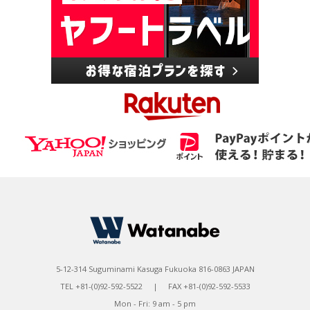
5-12-314 Suguminami Kasuga Fukuoka 816-0863 JAPAN
TEL +81-(0)92-592-5522 | FAX +81-(0)92-592-5533
Mon - Fri: 9 am - 5 pm