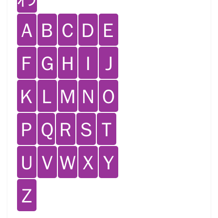
Ａ
Ｂ
Ｃ
Ｄ
Ｅ
Ｆ
Ｇ
Ｈ
Ｉ
Ｊ
Ｋ
Ｌ
Ｍ
Ｎ
Ｏ
Ｐ
Ｑ
Ｒ
Ｓ
Ｔ
Ｕ
Ｖ
Ｗ
Ｘ
Ｙ
Ｚ