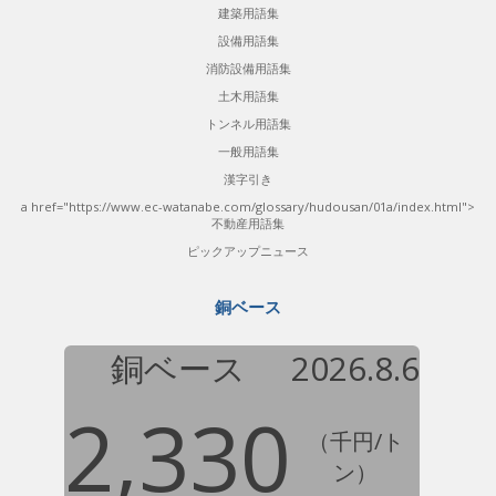
建築用語集
設備用語集
消防設備用語集
土木用語集
トンネル用語集
一般用語集
漢字引き
a href="https://www.ec-watanabe.com/glossary/hudousan/01a/index.html">
不動産用語集
ピックアップニュース
銅ベース
銅ベース
2026.8.6
2,330
（千円/ト
ン）