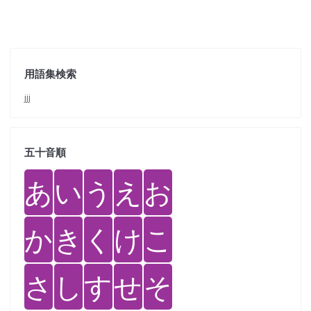
用語集検索
jjj
五十音順
あ
い
う
え
お
か
き
く
け
こ
さ
し
す
せ
そ