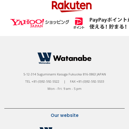
5-12-314 Suguminami Kasuga Fukuoka 816-0863 JAPAN
TEL +81-(0)92-592-5522 | FAX +81-(0)92-592-5533
Mon - Fri: 9 am - 5 pm
Our website