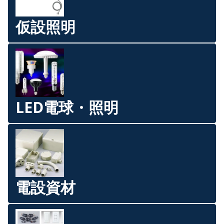
仮設照明
LED電球・照明
電設資材