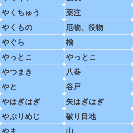
やくちゅう
薬注
やくもの
厄物、役物
やぐら
櫓
やっとこ
やっとこ
やつまき
八巻
やと
谷戸
やはぎはぎ
矢はぎはぎ
やぶりめじ
破り目地
やま
山