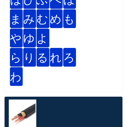
ま
み
む
め
も
や
ゆ
よ
ら
り
る
れ
ろ
わ