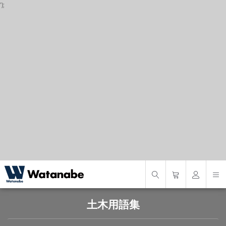
');
P
S
S
土木用語集