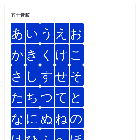
五十音順
あ
い
う
え
お
か
き
く
け
こ
さ
し
す
せ
そ
た
ち
つ
て
と
な
に
ぬ
ね
の
は
ひ
ふ
へ
ほ