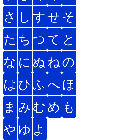
さ
し
す
せ
そ
た
ち
つ
て
と
な
に
ぬ
ね
の
は
ひ
ふ
へ
ほ
ま
み
む
め
も
や
ゆ
よ