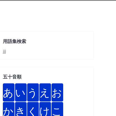
用語集検索
jjj
五十音順
あ
い
う
え
お
か
き
く
け
こ