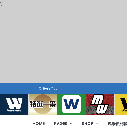
');
Store Top
HOME
PAGES
SHOP
現場便利