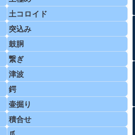
土コロイド
突込み
鼓胴
繋ぎ
津波
鍔
壷掘り
積合せ
爪