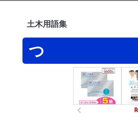
土木用語集
つ