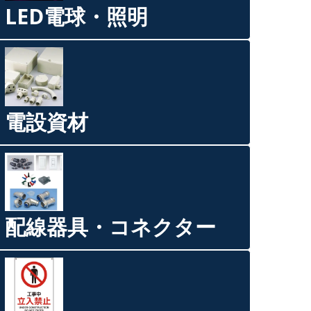
LED電球・照明
電設資材
配線器具・コネクター