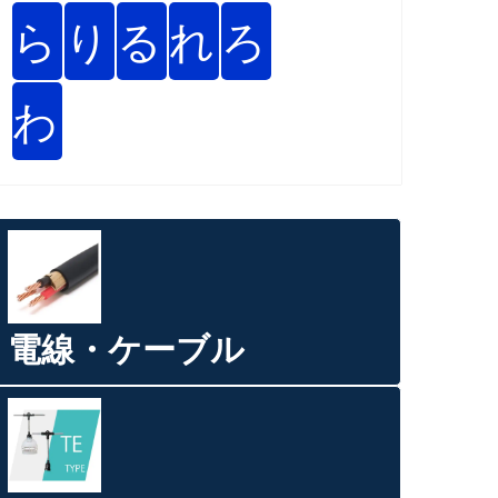
ら
り
る
れ
ろ
わ
電線・ケーブル