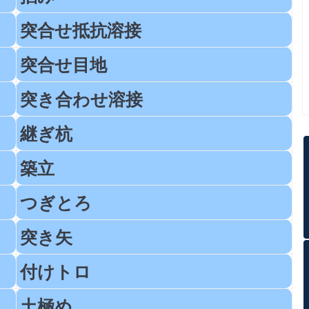
突合せ抵抗溶接
突合せ目地
突き合わせ溶接
継ぎ杭
築立
つぎとろ
突き矢
付けトロ
土極め