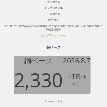
土木用語集
トンネル用語集
一般用語集
漢字引き
a href="https://www.ec-watanabe.com/glossary/hudousan/01a/index.html">
不動産用語集
ピックアップニュース
銅ベース
銅ベース
2026.8.7
2,330
（千円/ト
ン）
Privacy policy