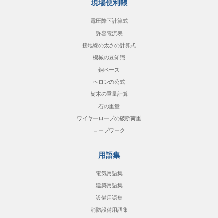
現場便利帳
電圧降下計算式
許容電流表
接地線の太さの計算式
機械の豆知識
銅ベース
ヘロンの公式
樹木の重量計算
石の重量
ワイヤーロープの破断荷重
ロープワーク
用語集
電気用語集
建築用語集
設備用語集
消防設備用語集