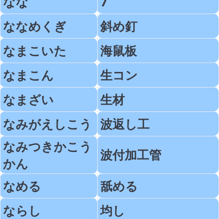
なな
7
ななめくぎ
斜め釘
なまこいた
海鼠板
なまこん
生コン
なまざい
生材
なみがえしこう
波返し工
なみつきかこう
波付加工管
かん
なめる
舐める
ならし
均し