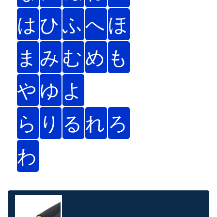
は
ひ
ふ
へ
ほ
ま
み
む
め
も
や
ゆ
よ
ら
り
る
れ
ろ
わ