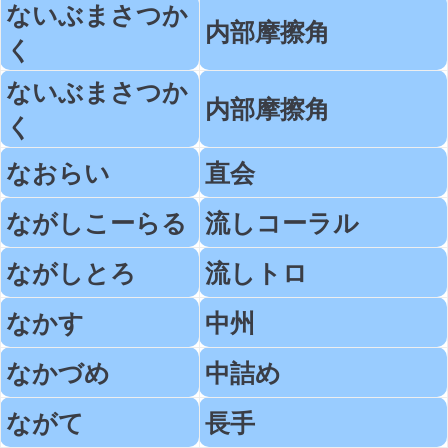
ないぶまさつか
内部摩擦角
く
ないぶまさつか
内部摩擦角
く
なおらい
直会
ながしこーらる
流しコーラル
ながしとろ
流しトロ
なかす
中州
なかづめ
中詰め
ながて
長手