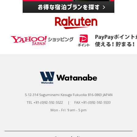
5-12-314 Suguminami Kasuga Fukuoka 816-0863 JAPAN
TEL +81-(0)92-592-5522 | FAX +81-(0)92-592-5533
Mon - Fri: 9 am - 5 pm