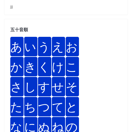
jjj
五十音順
あ
い
う
え
お
か
き
く
け
こ
さ
し
す
せ
そ
た
ち
つ
て
と
な
に
ぬ
ね
の