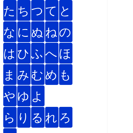
た
ち
つ
て
と
な
に
ぬ
ね
の
は
ひ
ふ
へ
ほ
ま
み
む
め
も
や
ゆ
よ
ら
り
る
れ
ろ