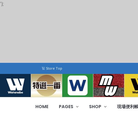
');
Store Top
HOME
PAGES
SHOP
現場便利