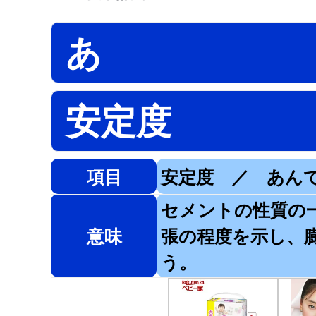
あ
安定度
項目
安定度 ／ あん
セメントの性質の
意味
張の程度を示し、
う。