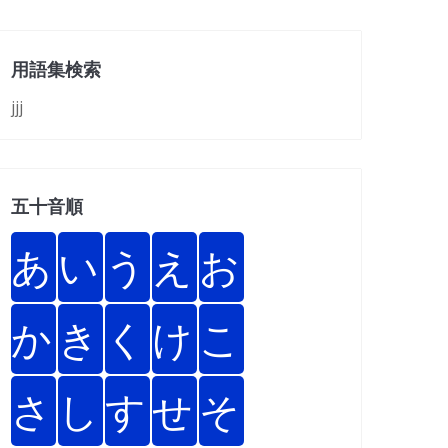
用語集検索
jjj
五十音順
あ
い
う
え
お
か
き
く
け
こ
さ
し
す
せ
そ