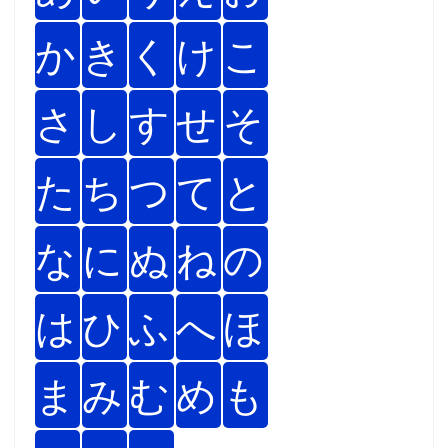
か
き
く
け
こ
さ
し
す
せ
そ
た
ち
つ
て
と
な
に
ぬ
ね
の
は
ひ
ふ
へ
ほ
ま
み
む
め
も