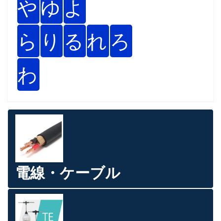
や
ゆ
よ
ら
り
る
れ
ろ
わ
電線・ケーブル