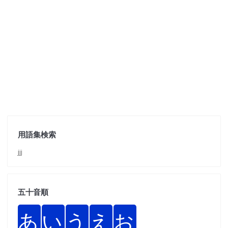
用語集検索
jjj
五十音順
あ
い
う
え
お