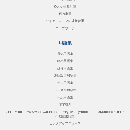
樹木の重量計算
石の重量
ワイヤーロープの破断荷重
ロープワーク
用語集
電気用語集
建築用語集
設備用語集
消防設備用語集
土木用語集
トンネル用語集
一般用語集
漢字引き
a href="https://www.ec-watanabe.com/glossary/hudousan/01a/index.html">
不動産用語集
ピックアップニュース