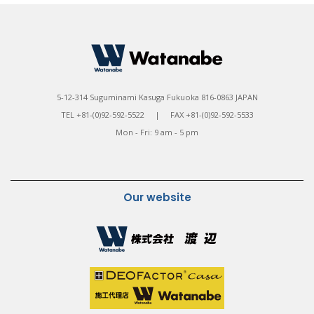
5-12-314 Suguminami Kasuga Fukuoka 816-0863 JAPAN
TEL +81-(0)92-592-5522 | FAX +81-(0)92-592-5533
Mon - Fri: 9 am - 5 pm
Our website