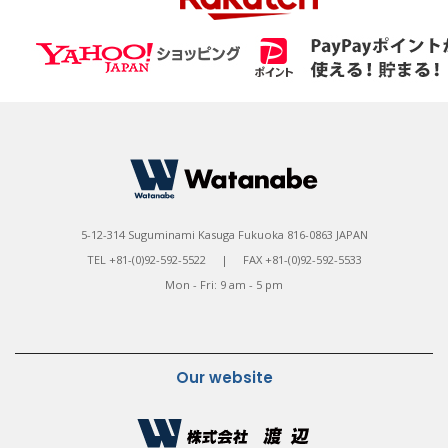
5-12-314 Suguminami Kasuga Fukuoka 816-0863 JAPAN
TEL +81-(0)92-592-5522 | FAX +81-(0)92-592-5533
Mon - Fri: 9 am - 5 pm
Our website