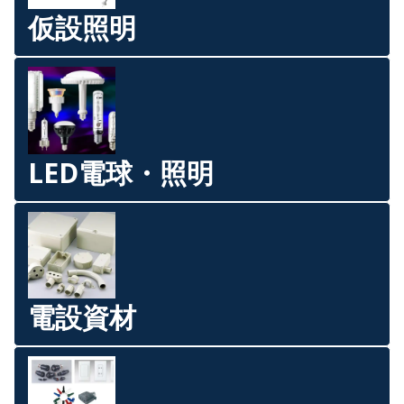
仮設照明
LED電球・照明
電設資材