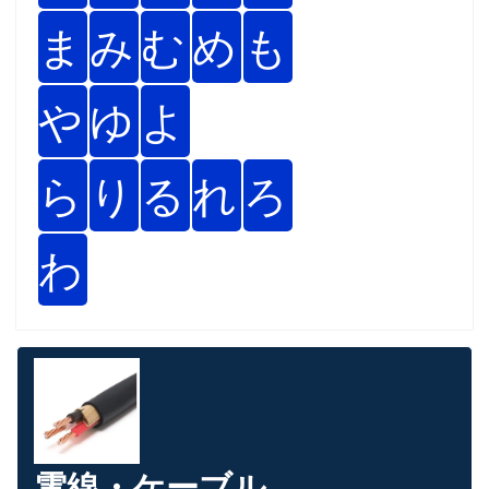
ま
み
む
め
も
や
ゆ
よ
ら
り
る
れ
ろ
わ
電線・ケーブル