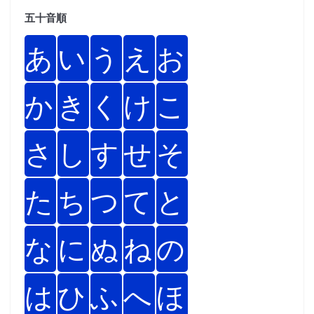
五十音順
あ
い
う
え
お
か
き
く
け
こ
さ
し
す
せ
そ
た
ち
つ
て
と
な
に
ぬ
ね
の
は
ひ
ふ
へ
ほ