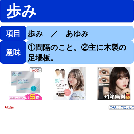
歩み
項目
歩み ／ あゆみ
①間隔のこと。②主に木製の
意味
足場板。