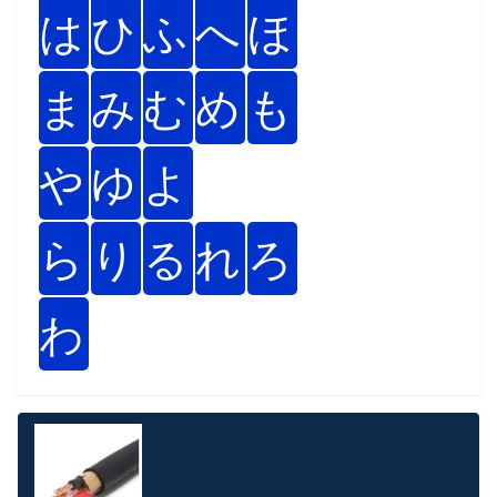
は
ひ
ふ
へ
ほ
ま
み
む
め
も
や
ゆ
よ
ら
り
る
れ
ろ
わ