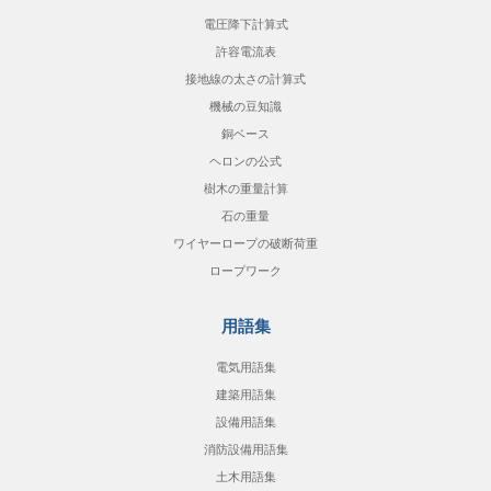
電圧降下計算式
許容電流表
接地線の太さの計算式
機械の豆知識
銅ベース
ヘロンの公式
樹木の重量計算
石の重量
ワイヤーロープの破断荷重
ロープワーク
用語集
電気用語集
建築用語集
設備用語集
消防設備用語集
土木用語集