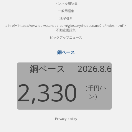
トンネル用語集
一般用語集
漢字引き
a href="https://www.ec-watanabe.com/glossary/hudousan/01a/index.html">
不動産用語集
ピックアップニュース
銅ベース
銅ベース
2026.8.6
2,330
（千円/ト
ン）
Privacy policy