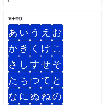
五十音順
あ
い
う
え
お
か
き
く
け
こ
さ
し
す
せ
そ
た
ち
つ
て
と
な
に
ぬ
ね
の