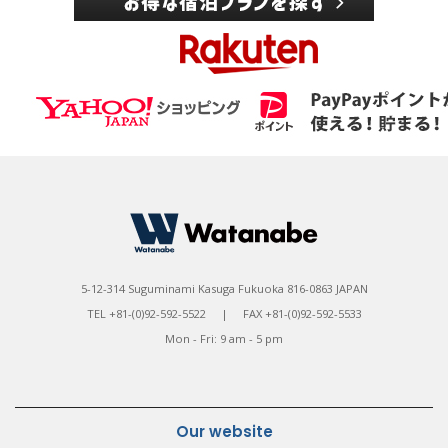
5-12-314 Suguminami Kasuga Fukuoka 816-0863 JAPAN
TEL +81-(0)92-592-5522 | FAX +81-(0)92-592-5533
Mon - Fri: 9 am - 5 pm
Our website