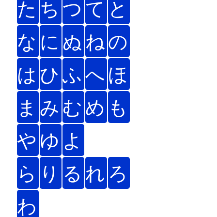
た
ち
つ
て
と
な
に
ぬ
ね
の
は
ひ
ふ
へ
ほ
ま
み
む
め
も
や
ゆ
よ
ら
り
る
れ
ろ
わ