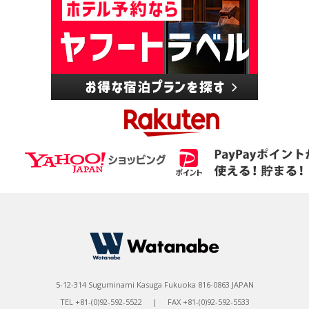
5-12-314 Suguminami Kasuga Fukuoka 816-0863 JAPAN
TEL +81-(0)92-592-5522 | FAX +81-(0)92-592-5533