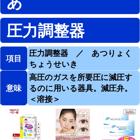
あ
圧力調整器
圧力調整器 ／ あつりょく
項目
ちょうせいき
高圧のガスを所要圧に減圧す
意味
るのに用いる器具。減圧弁。
＜溶接＞