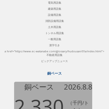
電気用語集
建築用語集
設備用語集
消防設備用語集
土木用語集
トンネル用語集
一般用語集
漢字引き
a href="https://www.ec-watanabe.com/glossary/hudousan/01a/index.html">
不動産用語集
ピックアップニュース
銅ベース
銅ベース
2026.8.8
2,330
（千円/ト