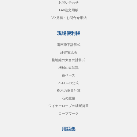
お問い合わせ
FAX注文用紙
FAX見積・お問合せ用紙
現場便利帳
電圧降下計算式
許容電流表
接地線の太さの計算式
機械の豆知識
銅ベース
ヘロンの公式
樹木の重量計算
石の重量
ワイヤーロープの破断荷重
ロープワーク
用語集