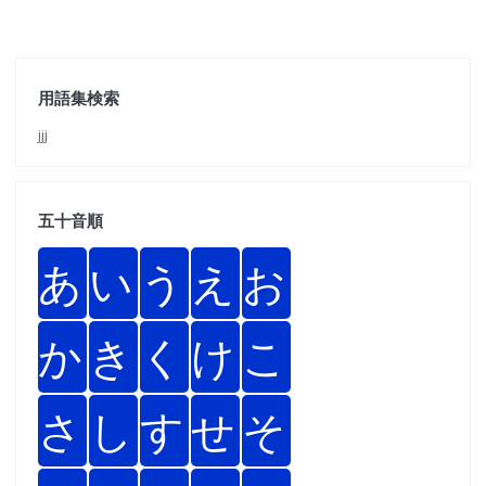
用語集検索
jjj
五十音順
あ
い
う
え
お
か
き
く
け
こ
さ
し
す
せ
そ